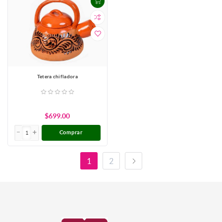
Tetera chifladora
$699.00
Comprar
1
2