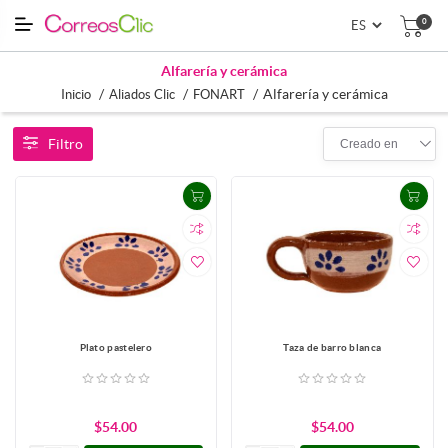
0
Alfarería y cerámica
/
/
/
Alfarería y cerámica
Inicio
Aliados Clic
FONART
Filtro
Creado en
Plato pastelero
Taza de barro blanca
$54.00
$54.00