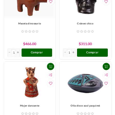
Maceta dinosaurio
Cráneo chico
$466.00
$311.00
Comprar
Comprar
Mujer danzante
Olla disco azul paquimé