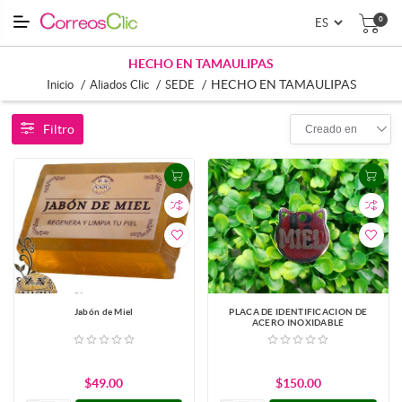
0
HECHO EN TAMAULIPAS
/
/
/
HECHO EN TAMAULIPAS
Inicio
Aliados Clic
SEDE
Filtro
Creado en
Jabón de Miel
PLACA DE IDENTIFICACION DE
ACERO INOXIDABLE
$49.00
$150.00