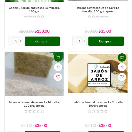
Champú sólido anticaspa La Muralla
Jabones artesanales de Café La
100 grs
Muralla, 100 grs. aprox.
$200.00
$150.00
$50.00
$35.00
Comprar
Comprar
Jabón artesanal de avena La Muralla,
Jabón artesanal de arroz La Muralla
100 grs. aprox.
100grs aprox.
$50.00
$35.00
$50.00
$35.00