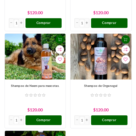
$120.00
$120.00
Comprar
Comprar
Shampoo de Neem para mascotas.
Shampoo de Organogal
$120.00
$120.00
Comprar
Comprar