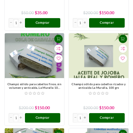
$50.00
$35.00
$200.00
$150.00
Comprar
Comprar
Champú sólido para cabellos finos, sin
Champú sólido para cabellos rizados y
volumen y anticaída, La Muralla 100
anticaída La Muralla, 100 grs
grs
$200.00
$150.00
$200.00
$150.00
Comprar
Comprar