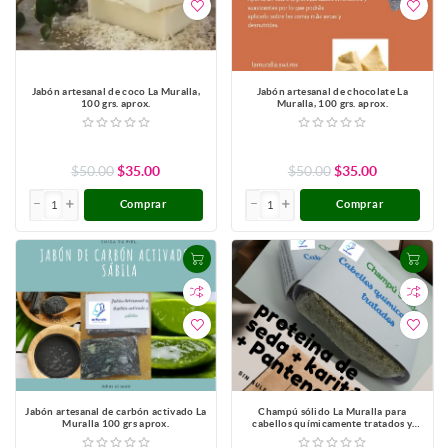
Jabón artesanal de coco La Muralla,
Jabón artesanal de chocolate La
100 grs. aprox.
Muralla, 100 grs. aprox.
$50.00
$35.00
$50.00
$35.00
Comprar
Comprar
Jabón artesanal de carbón activado La
Champú sólido La Muralla para
Muralla 100 grs aprox.
cabellos químicamente tratados y
anticaída