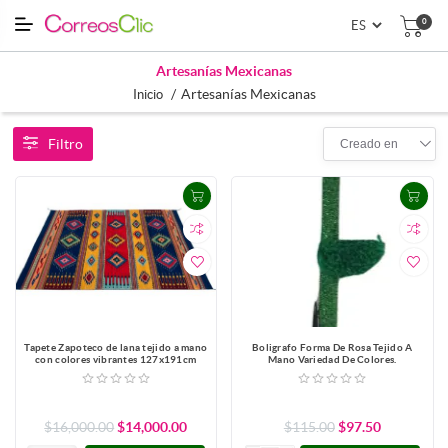
0
Artesanías Mexicanas
/
Artesanías Mexicanas
Inicio
Filtro
Creado en
Tapete Zapoteco de lana tejido a mano
Boligrafo Forma De Rosa Tejido A
con colores vibrantes 127x191cm
Mano Variedad De Colores.
$16,000.00
$14,000.00
$115.00
$97.50