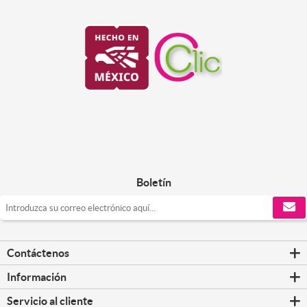
Boletín
Contáctenos
Información
Servicio al cliente