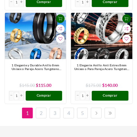
Comprar
Comprar
1 Elegante y Durable Anillo 8mm
1 Elegante Anillo Anti Estres 8mm
Unisex o Pareja Acero Tungsteno
Unisex o Para Pareja Acero Tungsteno
Inoxidable A Escoger entre 2 Modelos
Inoxidable A Escoger 2 Modelos en 5
y 4 Colores en 7 Tallas ALTISIMA
Combinaciones en 7 Tallas ALTISIMA
RESISTENCIA - ANTIRAYADURAS Y
RESISTENCIA - ANTIRAYADURAS Y
ELEGANCIA x1-113
ELEGANCIA x1-113
$145.00
$115.00
$175.00
$140.00
Comprar
Comprar
1
2
3
4
5