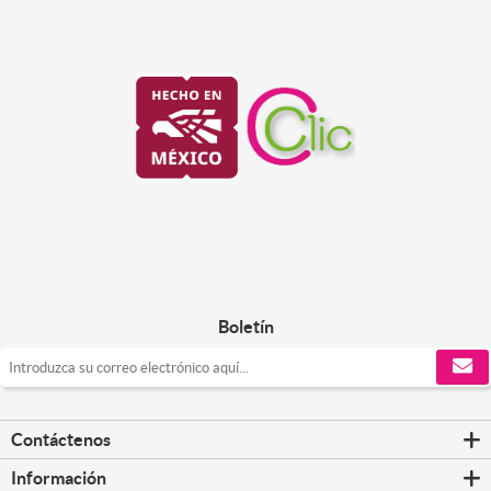
Boletín
Contáctenos
Información