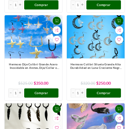
Comprar
Comprar
Hermoso Dije Colibri Grande Acero
Hermoso Colibri Silueta Grande Alta
Inoxidable en Aretes, Dije/Collar o
Durabilidad en Luna Creciente Negra
Juego Alta Durabilidad+ 9 Modelos a
41x31mm en Aretes, Collar o Juego
Escoger X1col-Lopi
(Aretes+Collar)+9 Combinaciones y
Modelos para Escoger x1col-Lopi
$525.00
$350.00
$320.00
$250.00
Comprar
Comprar