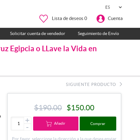
Lista de deseos
0
Cuenta
Solicitar cuenta de vendedor
Seguimiento de Envío
uz Egipcia o LLave la Vida en
SIGUIENTE PRODUCTO
$190.00
$150.00
a
+
Añadir
Comprar
-
n
Por favor, seleccione la dirección a la que desea enviar