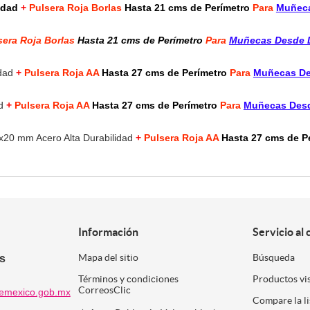
lidad
+
Pulsera Roja Borlas
Hasta 21 cms de Perímetro
Para
Muñeca
sera Roja Borlas
Hasta 21 cms de Perímetro
Para
Muñecas Desde 
idad
+
Pulsera Roja AA
Hasta 27 cms de Perímetro
Para
Muñecas De
ad
+
Pulsera Roja AA
Hasta 27 cms de Perímetro
Para
Muñecas Desd
20 mm Acero Alta Durabilidad
+
Pulsera Roja AA
Hasta 27 cms de P
Información
Servicio al 
es
Mapa del sitio
Búsqueda
Términos y condiciones
Productos vi
CorreosClic
emexico.gob.mx
Compare la l