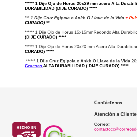
****** 1 Dije Ojo de Horus 20x29 mm acero Alta Durabi
DURABILIDAD (DIJE CURADO) *****
***
1 Dije Cruz Egipcia o Ankh O Llave de la Vida
+
Pul
CURADO)
**
****** 1 Dije Ojo de Horus 15x15mmRedondo Alta Durabil
(DIJE CURADO) *****
****** 1 Dije Ojo de Horus 20x20 mm Acero Alta Durabilid
CURADO) *****
******
1 Dije Cruz Egipcia o Ankh O Llave de la Vida
20x
Gruesas
ALTA DURABILIDAD ( DIJE CURADO) *****
Contáctenos
Atención a Client
Correo:
contactocc@correosd