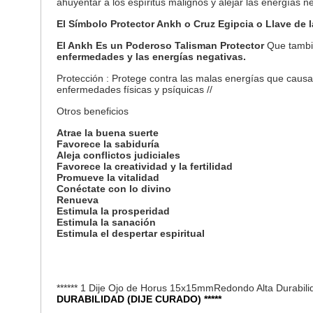
ahuyentar a los espíritus malignos y alejar las energías n
El Símbolo Protector Ankh o Cruz Egipcia o Llave de l
El Ankh Es un Poderoso Talisman Protector
Que tambié
enfermedades y las energías negativas.
Protección : Protege contra las malas energías que causan
enfermedades físicas y psíquicas //
Otros beneficios
Atrae la buena suerte
Favorece la sabiduría
Aleja conflictos judiciales
Favorece la creatividad y la fertilidad
Promueve la vitalidad
Conéctate con lo divino
Renueva
Estimula la prosperidad
Estimula la sanación
Estimula el despertar espiritual
****** 1 Dije Ojo de Horus 15x15mmRedondo Alta Durabil
DURABILIDAD (DIJE CURADO) *****