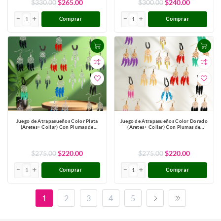
$330.00
$265.00
$300.00
$240.00
Comprar
Comprar
Juego de Atrapasueños Color Plata
Juego de Atrapasueños Color Dorado
(Aretes+ Collar) Con Plumas de
(Aretes+ Collar) Con Plumas de
Diferentes Color Alta Durabilidad +
Diferentes Color Alta Durabilidad +
10 Modelos para Escoger x1-10
10 Modelos para Escoger x1-10
$275.00
$220.00
$275.00
$220.00
Comprar
Comprar
1
2
3
4
5