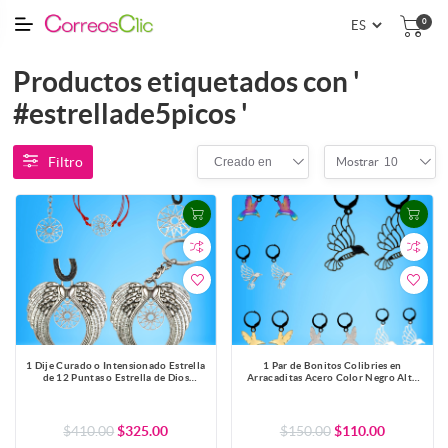
0
Productos etiquetados con '
#estrellade5picos '
Filtro
Creado en
10
Mostrar
1 Dije Curado o Intensionado Estrella
1 Par de Bonitos Colibries en
de 12 Puntas o Estrella de Dios
Arracaditas Acero Color Negro Alta
30x30mm el mas Completo y Poderoso
Durabilidad +5 Modelos y Colores
Simbolo Protector de Acero
para Escoger x1colib-Lopi
Inoxidable en Pulsera, LLavero o
Collar-X1-Lopi
$410.00
$325.00
$150.00
$110.00