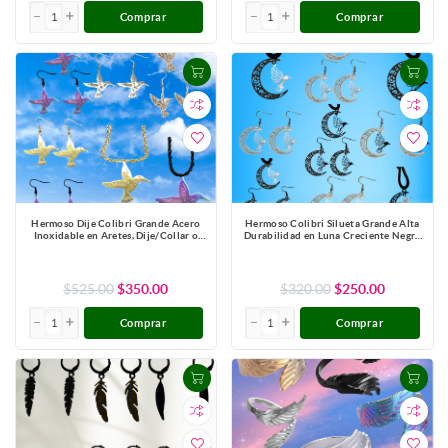
Comprar
Comprar
Hermoso Dije Colibri Grande Acero
Hermoso Colibri Silueta Grande Alta
Inoxidable en Aretes, Dije/Collar o
Durabilidad en Luna Creciente Negra
Juego Alta Durabilidad+ 9 Modelos a
41x31mm en Aretes, Collar o Juego
Escoger X1col-Lopi
(Aretes+Collar)+9 Combinaciones y
Modelos para Escoger x1col-Lopi
$525.00
$350.00
$320.00
$250.00
Comprar
Comprar