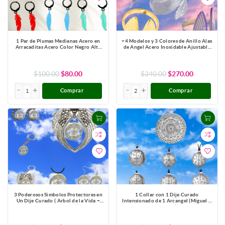
1 Par de Plumas Medianas Acero en
+4 Modelos y 3 Colores de Anillo Alas
Arracaditas Acero Color Negro Alta
de Angel Acero Inoxidable Ajustable
Durabilidad+20 Modelos y Colores
Alta Durabilidad X1ani-Lopi
Para Escoger CUPF&=X1PLu-Lopi
$100.00
$80.00
$340.00
$270.00
Comprar
Comprar
3 Poderosos Simbolos Protectores en
1 Collar con 1 Dije Curado
Un Dije Curado ( Arbol de la Vida +
Intensionado de 1 Arcangel (Miguel o
Pentagrama + Triple Luna) Hecate /
Gabriel o Rafael, Etc.) 30x30mm en
Hekate Varios Modelos para Escoger -
Alas de Angel 80x60 mm Poderosisimo
X1-Lopi
Talisman Protector En Collar + 9
ARCANGELES para Escoger X1-113