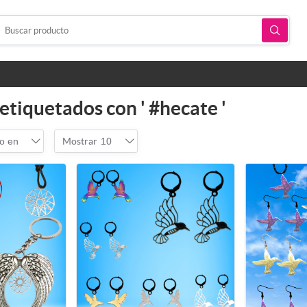
etiquetados con ' #hecate '
o en
Mostrar
10