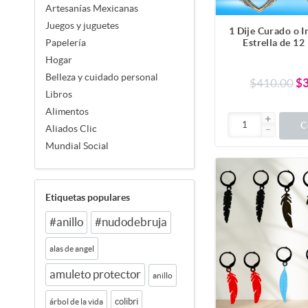
Artesanías Mexicanas
Juegos y juguetes
1 Dije Curado o 
Estrella de 12
Papelería
Estrella de Dios
Hogar
mas Completo y
Belleza y cuidado personal
Simbolo Protect
$410.00
$
Inoxidable en
Libros
LLavero o Coll
Alimentos
C
Aliados Clic
Mundial Social
Etiquetas populares
#anillo
#nudodebruja
alas de angel
amuleto protector
anillo
colibri
árbol de la vida