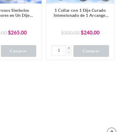
rosos Simbolos
1 Collar con 1 Dije Curado
ores en Un Dije
Intensionado de 1 Arcangel
Arbol de la Vida +
(Miguel o Gabriel o Rafael,
ma + Triple Luna)
Etc.) 30x30mm en Alas de
/ Hekate Varios
Angel 80x60 mm
.00
$265.00
$300.00
$240.00
para Escoger -X1-
Poderosisimo Talisman
Lopi
Protector En Collar + 9
ARCANGELES para Escoger
X1-113
Comprar
Comprar