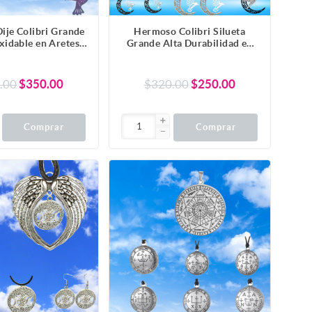
ije Colibri Grande
Hermoso Colibri Silueta
xidable en Aretes,
Grande Alta Durabilidad en
lar o Juego Alta
Luna Creciente Negra
dad+ 9 Modelos a
41x31mm en Aretes, Collar o
er X1col-Lopi
Juego (Aretes+Collar)+9
.00
$350.00
$320.00
$250.00
Combinaciones y Modelos
para Escoger x1col-Lopi
Comprar
Comprar