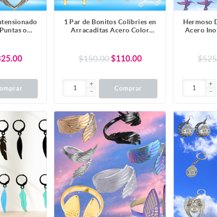
Intensionado
1 Par de Bonitos Colibries en
Hermoso D
 Puntas o
Arracaditas Acero Color
Acero Ino
 30x30mm el
Negro Alta Durabilidad +5
Dije/Col
 Poderoso
Modelos y Colores para
Durabili
or de Acero
Escoger x1colib-Lopi
Escog
325.00
$150.00
$110.00
$525
 Pulsera,
ar-X1-Lopi
omprar
Comprar