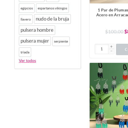
egipcios
espartanos vikingos
1 Par de Pluma
Acero en Arraca
nudo de la bruja
llavero
Color Negr
Durabilidad+20
Colores Para
pulsera hombre
$100.00
$
CUPF&=X1PL
pulsera mujer
serpiente
C
triada
Ver todos