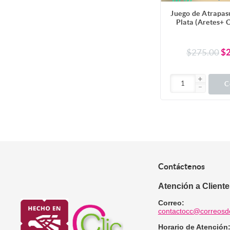
Juego de Atrapas
Plata (Aretes+ 
Plumas de Difer
Alta Durabili
Modelos para Es
$275.00
$
C
Contáctenos
Atención a Client
Correo:
contactocc@correosd
Horario de Atención