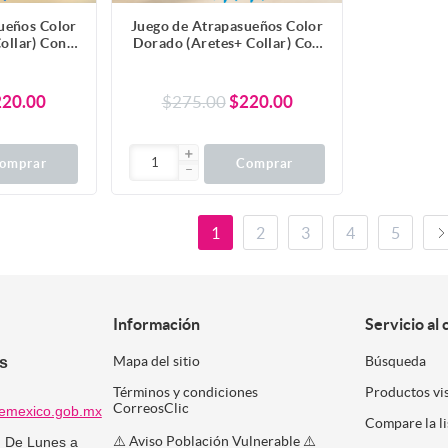
ueños Color
Juego de Atrapasueños Color
Collar) Con
Dorado (Aretes+ Collar) Con
entes Color
Plumas de Diferentes Color
dad + 10
Alta Durabilidad + 10
coger x1-10
Modelos para Escoger x1-10
220.00
$275.00
$220.00
omprar
Comprar
1
2
3
4
5
Información
Servicio al 
es
Mapa del sitio
Búsqueda
Términos y condiciones
Productos vi
CorreosClic
emexico.gob.mx
Compare la l
⚠️ Aviso Población Vulnerable ⚠️
:
De Lunes a