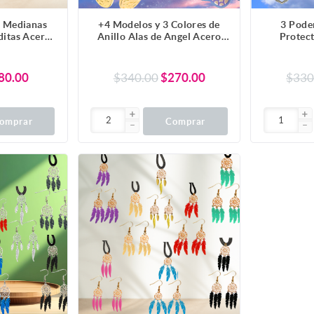
s Medianas
+4 Modelos y 3 Colores de
3 Pode
ditas Acero
Anillo Alas de Angel Acero
Protect
o Alta
Inoxidable Ajustable Alta
Curado ( 
 Modelos y
Durabilidad X1ani-Lopi
Pentagra
 Escoger
Hecate 
80.00
$340.00
$270.00
$330
u-Lopi
Modelos 
omprar
Comprar