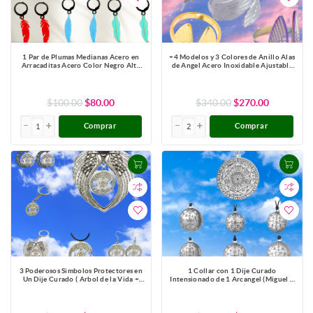
1 Par de Plumas Medianas Acero en
+4 Modelos y 3 Colores de Anillo Alas
Arracaditas Acero Color Negro Alta
de Angel Acero Inoxidable Ajustable
Durabilidad+20 Modelos y Colores
Alta Durabilidad X1ani-Lopi
Para Escoger CUPF&=X1PLu-Lopi
$100.00
$80.00
$340.00
$270.00
Comprar
Comprar
3 Poderosos Simbolos Protectores en
1 Collar con 1 Dije Curado
Un Dije Curado ( Arbol de la Vida +
Intensionado de 1 Arcangel (Miguel o
Pentagrama + Triple Luna) Hecate /
Gabriel o Rafael, Etc.) 30x30mm en
Hekate Varios Modelos para Escoger -
Alas de Angel 80x60 mm Poderosisimo
X1-Lopi
Talisman Protector En Collar + 9
ARCANGELES para Escoger X1-113