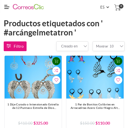
0
Productos etiquetados con '
#arcángelmetatron '
Filtro
Creado en
10
Mostrar
1 Dije Curado o Intensionado Estrella
1 Par de Bonitos Colibries en
de 12 Puntas o Estrella de Dios
Arracaditas Acero Color Negro Alta
30x30mm el mas Completo y Poderoso
Durabilidad +5 Modelos y Colores
Simbolo Protector de Acero
para Escoger x1colib-Lopi
Inoxidable en Pulsera, LLavero o
Collar-X1-Lopi
$410.00
$325.00
$150.00
$110.00