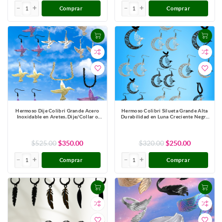
Comprar
Comprar
Hermoso Dije Colibri Grande Acero
Hermoso Colibri Silueta Grande Alta
Inoxidable en Aretes, Dije/Collar o
Durabilidad en Luna Creciente Negra
Juego Alta Durabilidad+ 9 Modelos a
41x31mm en Aretes, Collar o Juego
Escoger X1col-Lopi
(Aretes+Collar)+9 Combinaciones y
Modelos para Escoger x1col-Lopi
$525.00
$350.00
$320.00
$250.00
Comprar
Comprar