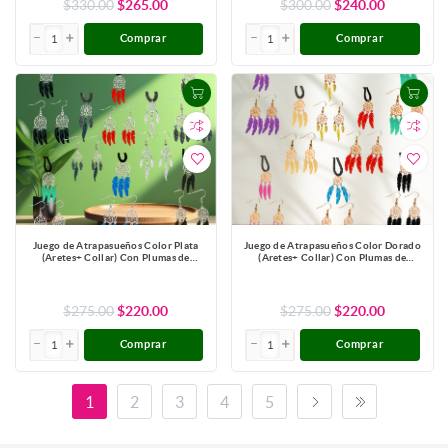
$330.00
$265.00
$300.00
$240.00
Comprar
Comprar
Juego de Atrapasueños Color Plata
Juego de Atrapasueños Color Dorado
(Aretes+ Collar) Con Plumas de
(Aretes+ Collar) Con Plumas de
Diferentes Color Alta Durabilidad +
Diferentes Color Alta Durabilidad +
10 Modelos para Escoger x1-10
10 Modelos para Escoger x1-10
$275.00
$220.00
$275.00
$220.00
Comprar
Comprar
1
2
3
4
5