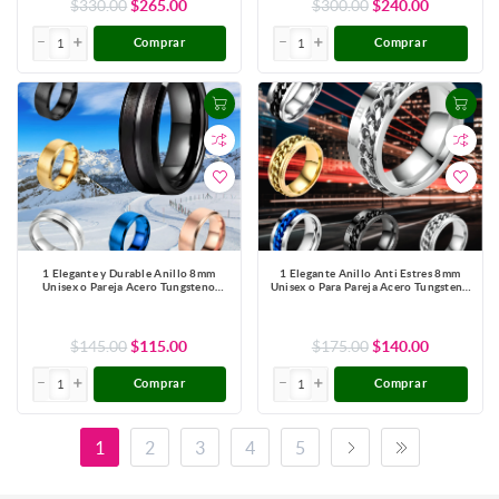
$330.00
$265.00
$300.00
$240.00
Comprar
Comprar
1 Elegante y Durable Anillo 8mm
1 Elegante Anillo Anti Estres 8mm
Unisex o Pareja Acero Tungsteno
Unisex o Para Pareja Acero Tungsteno
Inoxidable A Escoger entre 2 Modelos
Inoxidable A Escoger 2 Modelos en 5
y 4 Colores en 7 Tallas ALTISIMA
Combinaciones en 7 Tallas ALTISIMA
RESISTENCIA - ANTIRAYADURAS Y
RESISTENCIA - ANTIRAYADURAS Y
ELEGANCIA x1-113
ELEGANCIA x1-113
$145.00
$115.00
$175.00
$140.00
Comprar
Comprar
1
2
3
4
5