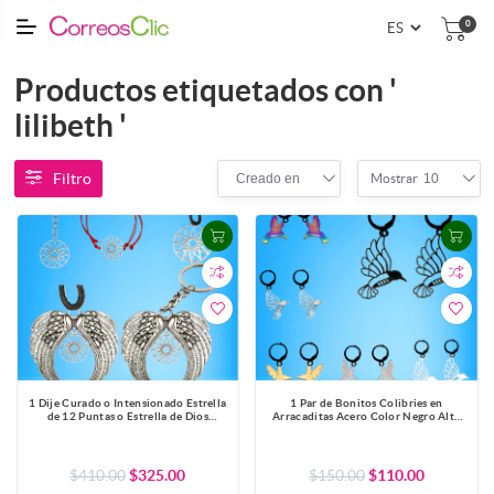
0
Productos etiquetados con '
lilibeth '
Filtro
Creado en
10
Mostrar
1 Dije Curado o Intensionado Estrella
1 Par de Bonitos Colibries en
de 12 Puntas o Estrella de Dios
Arracaditas Acero Color Negro Alta
30x30mm el mas Completo y Poderoso
Durabilidad +5 Modelos y Colores
Simbolo Protector de Acero
para Escoger x1colib-Lopi
Inoxidable en Pulsera, LLavero o
Collar-X1-Lopi
$410.00
$325.00
$150.00
$110.00