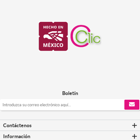
Boletín
Contáctenos
Información