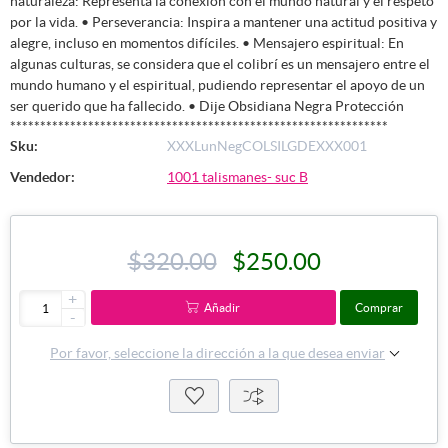
naturaleza: Representa la conexión con el mundo natural y el respeto
por la vida. • Perseverancia: Inspira a mantener una actitud positiva y
alegre, incluso en momentos difíciles. • Mensajero espiritual: En
algunas culturas, se considera que el colibrí es un mensajero entre el
mundo humano y el espiritual, pudiendo representar el apoyo de un
ser querido que ha fallecido. • Dije Obsidiana Negra Protección
***************************************************************
Sku:
XXXLunNegCOLSILGDEXXX001
Vendedor:
1001 talismanes- suc B
$320.00
$250.00
+
Añadir
Comprar
-
Por favor, seleccione la dirección a la que desea enviar