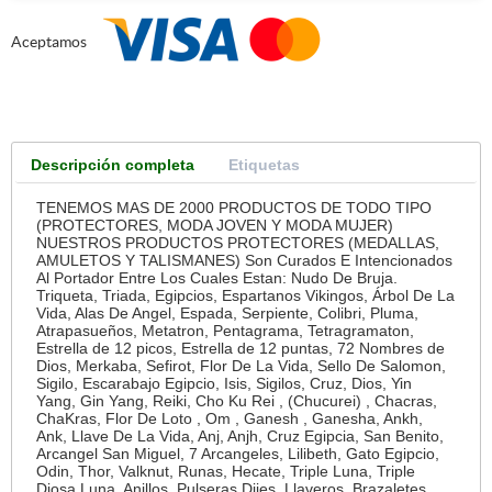
Aceptamos
Descripción completa
Etiquetas
TENEMOS MAS DE 2000 PRODUCTOS DE TODO TIPO
(PROTECTORES, MODA JOVEN Y MODA MUJER)
NUESTROS PRODUCTOS PROTECTORES (MEDALLAS,
AMULETOS Y TALISMANES) Son Curados E Intencionados
Al Portador Entre Los Cuales Estan: Nudo De Bruja.
Triqueta, Triada, Egipcios, Espartanos Vikingos, Árbol De La
Vida, Alas De Angel, Espada, Serpiente, Colibri, Pluma,
Atrapasueños, Metatron, Pentagrama, Tetragramaton,
Estrella de 12 picos, Estrella de 12 puntas, 72 Nombres de
Dios, Merkaba, Sefirot, Flor De La Vida, Sello De Salomon,
Sigilo, Escarabajo Egipcio, Isis, Sigilos, Cruz, Dios, Yin
Yang, Gin Yang, Reiki, Cho Ku Rei , (Chucurei) , Chacras,
ChaKras, Flor De Loto , Om , Ganesh , Ganesha, Ankh,
Ank, Llave De La Vida, Anj, Anjh, Cruz Egipcia, San Benito,
Arcangel San Miguel, 7 Arcangeles, Lilibeth, Gato Egipcio,
Odin, Thor, Valknut, Runas, Hecate, Triple Luna, Triple
Diosa Luna, Anillos, Pulseras Dijes, Llaveros, Brazaletes,