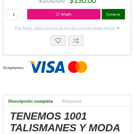
$200.00
$150.00
+
Añadir
Comprar
-
Por favor, seleccione la dirección a la que desea enviar
Aceptamos
Descripción completa
Etiquetas
TENEMOS 1001
TALISMANES Y MODA