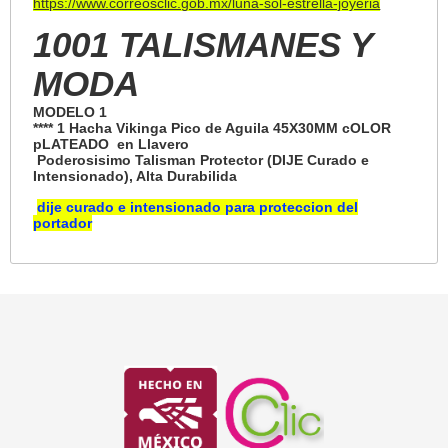
https://www.correosclic.gob.mx/luna-sol-estrella-joyeria
1001 TALISMANES Y
MODA
MODELO 1
**** 1 Hacha Vikinga Pico de Aguila 45X30MM cOLOR
pLATEADO en Llavero
Poderosisimo Talisman Protector (DIJE Curado e
Intensionado), Alta Durabilida
dije curado e intensionado para proteccion del
portador