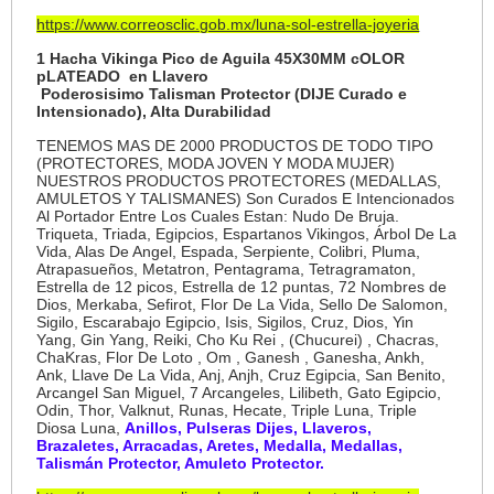
https://www.correosclic.gob.mx/luna-sol-estrella-joyeria
1 Hacha Vikinga Pico de Aguila 45X30MM cOLOR
pLATEADO en Llavero
Poderosisimo Talisman Protector (DIJE Curado e
Intensionado), Alta Durabilidad
TENEMOS MAS DE 2000 PRODUCTOS DE TODO TIPO
(PROTECTORES, MODA JOVEN Y MODA MUJER)
NUESTROS PRODUCTOS PROTECTORES (MEDALLAS,
AMULETOS Y TALISMANES) Son Curados E Intencionados
Al Portador Entre Los Cuales Estan: Nudo De Bruja.
Triqueta, Triada, Egipcios, Espartanos Vikingos, Árbol De La
Vida, Alas De Angel, Espada, Serpiente, Colibri, Pluma,
Atrapasueños, Metatron, Pentagrama, Tetragramaton,
Estrella de 12 picos, Estrella de 12 puntas, 72 Nombres de
Dios, Merkaba, Sefirot, Flor De La Vida, Sello De Salomon,
Sigilo, Escarabajo Egipcio, Isis, Sigilos, Cruz, Dios, Yin
Yang, Gin Yang, Reiki, Cho Ku Rei , (Chucurei) , Chacras,
ChaKras, Flor De Loto , Om , Ganesh , Ganesha, Ankh,
Ank, Llave De La Vida, Anj, Anjh, Cruz Egipcia, San Benito,
Arcangel San Miguel, 7 Arcangeles, Lilibeth, Gato Egipcio,
Odin, Thor, Valknut, Runas, Hecate, Triple Luna, Triple
Diosa Luna,
Anillos, Pulseras Dijes, Llaveros,
Brazaletes, Arracadas, Aretes, Medalla, Medallas,
Talismán Protector, Amuleto Protector.