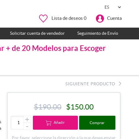
Lista de deseos
0
Cuenta
Solicitar cuenta de vendedor
Seguimiento de Envío
ar + de 20 Modelos para Escoger
SIGUIENTE PRODUCTO
$190.00
$150.00
+
s
Añadir
Comprar
-
a
Por favor, seleccione la dirección a la que desea enviar