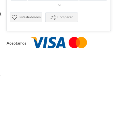
1
Lista de deseos
Comparar
Aceptamos
1
1
r