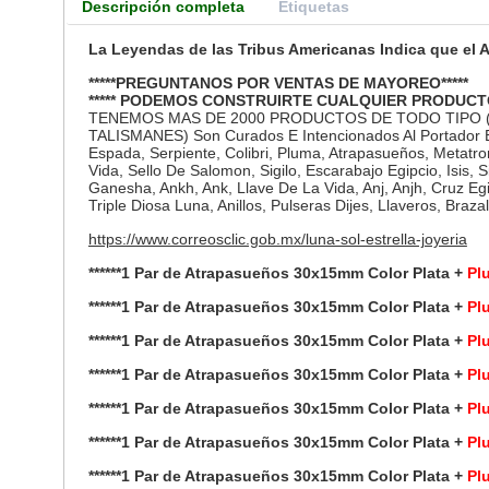
Descripción completa
Etiquetas
La Leyendas de las Tribus Americanas Indica que el 
*****PREGUNTANOS POR VENTAS DE MAYOREO*****
***** PODEMOS CONSTRUIRTE CUALQUIER PRODUCT
TENEMOS MAS DE 2000 PRODUCTOS DE TODO TIPO
TALISMANES) Son Curados E Intencionados Al Portador Ent
Espada, Serpiente, Colibri, Pluma, Atrapasueños, Metatro
Vida, Sello De Salomon, Sigilo, Escarabajo Egipcio, Isis, 
Ganesha, Ankh, Ank, Llave De La Vida, Anj, Anjh, Cruz Egi
Triple Diosa Luna, Anillos, Pulseras Dijes, Llaveros, Braz
https://www.correosclic.gob.mx/luna-sol-estrella-joyeria
******1 Par de Atrapasueños 30x15mm Color Plata +
Pl
******1 Par de Atrapasueños 30x15mm Color Plata +
Pl
******1 Par de Atrapasueños 30x15mm Color Plata +
Pl
******1 Par de Atrapasueños 30x15mm Color Plata +
Pl
******1 Par de Atrapasueños 30x15mm Color Plata +
Pl
******1 Par de Atrapasueños 30x15mm Color Plata +
Pl
******1 Par de Atrapasueños 30x15mm Color Plata +
Pl