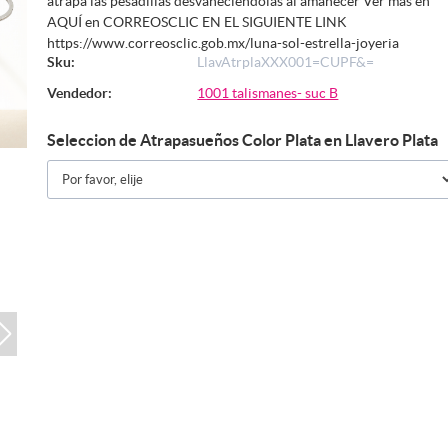
atrapa las pesadillas desvaneciéndolas al amanecer Ver mas en
AQUÍ en CORREOSCLIC EN EL SIGUIENTE LINK
https://www.correosclic.gob.mx/luna-sol-estrella-joyeria
Sku:
LlavAtrplaXXX001=CUPF&=
Vendedor:
1001 talismanes- suc B
Seleccion de Atrapasueños Color Plata en Llavero Plata