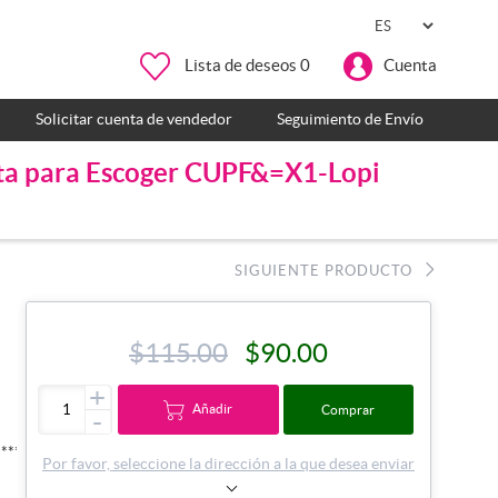
Lista de deseos
0
Cuenta
Solicitar cuenta de vendedor
Seguimiento de Envío
lata para Escoger CUPF&=X1-Lopi
SIGUIENTE PRODUCTO
$115.00
$90.00
+
Añadir
Comprar
-
*****************************
Por favor, seleccione la dirección a la que desea enviar