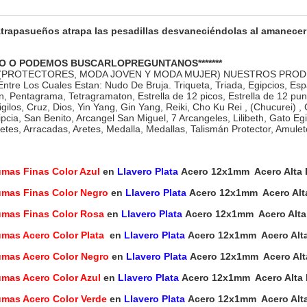
Atrapasueños atrapa las pesadillas desvaneciéndolas al amanecer
O O PODEMOS BUSCARLOPREGUNTANOS*******
 (PROTECTORES, MODA JOVEN Y MODA MUJER) NUESTROS PRO
re Los Cuales Estan: Nudo De Bruja. Triqueta, Triada, Egipcios, Espa
n, Pentagrama, Tetragramaton, Estrella de 12 picos, Estrella de 12 pu
Sigilos, Cruz, Dios, Yin Yang, Gin Yang, Reiki, Cho Ku Rei , (Chucurei)
pcia, San Benito, Arcangel San Miguel, 7 Arcangeles, Lilibeth, Gato Egi
aletes, Arracadas, Aretes, Medalla, Medallas, Talismán Protector, Amulet
umas Finas Color Azul
en
Llavero Plata
Acero 12x1mm Acero Alta D
umas Finas Color Negro
en
Llavero Plata
Acero 12x1mm Acero Alta 
umas Finas Color Rosa
en
Llavero Plata
Acero 12x1mm Acero Alta D
umas Acero Color Plata
en
Llavero Plata
Acero 12x1mm Acero Alta 
umas Acero Color Negro
en
Llavero Plata
Acero 12x1mm Acero Alta 
umas Acero Color Azul
en
Llavero Plata
Acero 12x1mm Acero Alta D
umas Acero Color Verde
en
Llavero Plata
Acero 12x1mm Acero Alta 