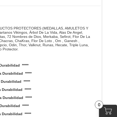
DUCTOS PROTECTORES (MEDALLAS, AMULETOS Y
rtanos Vikingos, Árbol De La Vida, Alas De Angel,
ntas, 72 Nombres de Dios, Merkaba, Sefirot, Flor De La
 , Chacras, ChaKras, Flor De Loto , Om , Ganesh ,
pcio, Odin, Thor, Valknut, Runas, Hecate, Triple Luna,
o Protector.
urabilidad *****
Durabilidad *****
urabilidad *****
Durabilidad *****
Durabilidad *****
0
urabilidad *****
Durabilidad *****