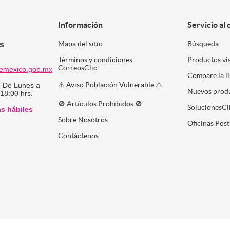
Información
Servicio al 
es
Mapa del sitio
Búsqueda
Términos y condiciones
Productos vi
CorreosClic
emexico.gob.mx
Compare la l
⚠️ Aviso Población Vulnerable ⚠️
:
De Lunes a
Nuevos prod
 18:00 hrs.
🚫 Artículos Prohibidos 🚫
SolucionesCl
as hábiles
Sobre Nosotros
Oficinas Post
Contáctenos