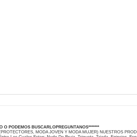
O O PODEMOS BUSCARLOPREGUNTANOS*******
 (PROTECTORES, MODA JOVEN Y MODA MUJER) NUESTROS PRO
re Los Cuales Estan: Nudo De Bruja. Triqueta, Triada, Egipcios, Espa