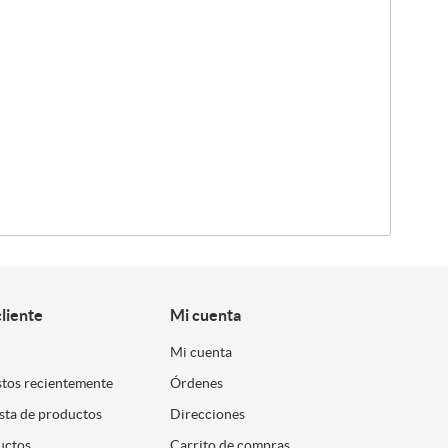
cliente
Mi cuenta
Mi cuenta
stos recientemente
Órdenes
ista de productos
Direcciones
uctos
Carrito de compras