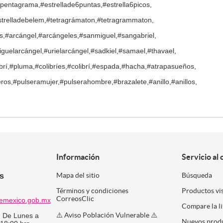
#pentagrama,#estrellade6puntas,#estrella6picos,
estrelladebelem,#tetragrámaton,#tetragrammaton,
us,#arcángel,#arcángeles,#sanmiguel,#sangabriel,
iguelarcángel,#urielarcángel,#sadkiel,#samael,#thavael,
librí,#pluma,#colibríes,#colibrí,#espada,#hacha,#atrapasueños,
averos,#pulseramujer,#pulserahombre,#brazalete,#anillo,#anillos,
Información
Servicio al 
es
Mapa del sitio
Búsqueda
Términos y condiciones
Productos vi
CorreosClic
emexico.gob.mx
Compare la l
⚠️ Aviso Población Vulnerable ⚠️
:
De Lunes a
Nuevos prod