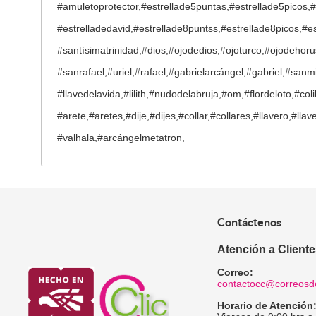
#amuletoprotector,#estrellade5puntas,#estrellade5picos,
#estrelladedavid,#estrellade8puntss,#estrellade8picos,#
#santísimatrinidad,#dios,#ojodedios,#ojoturco,#ojodehor
#sanrafael,#uriel,#rafael,#gabrielarcángel,#gabriel,#sanm
#llavedelavida,#lilith,#nudodelabruja,#om,#flordeloto,#co
#arete,#aretes,#dije,#dijes,#collar,#collares,#llavero,#ll
#valhala,#arcángelmetatron,
Contáctenos
Atención a Client
Correo:
contactocc@correosd
Horario de Atención