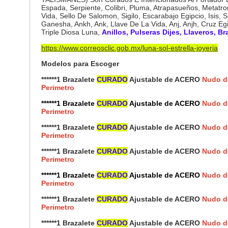
Espada, Serpiente, Colibri, Pluma, Atrapasueños, Metatro
Vida, Sello De Salomon, Sigilo, Escarabajo Egipcio, Isis, 
Ganesha, Ankh, Ank, Llave De La Vida, Anj, Anjh, Cruz Egi
Triple Diosa Luna,
Anillos, Pulseras Dijes, Llaveros, B
https://www.correosclic.gob.mx/luna-sol-estrella-joyeria
Modelos para Escoger
******1 Brazalete
CURADO
Ajustable de ACERO
Nudo d
Perimetro
******1 Brazalete
CURADO
Ajustable de ACERO
Nudo d
Perimetro
******1 Brazalete
CURADO
Ajustable de ACERO
Nudo d
Perimetro
******1 Brazalete
CURADO
Ajustable de ACERO
Nudo d
Perimetro
******1 Brazalete
CURADO
Ajustable de ACERO
Nudo d
Perimetro
******1 Brazalete
CURADO
Ajustable de ACERO
Nudo d
Perimetro
******1 Brazalete
CURADO
Ajustable de ACERO
Nudo d