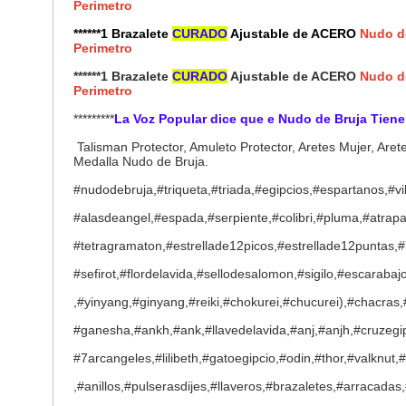
Perimetro
******1 Brazalete
CURADO
Ajustable de ACERO
Nudo d
Perimetro
******1 Brazalete
CURADO
Ajustable de ACERO
Nudo d
Perimetro
*********
La Voz Popular dice que e Nudo de Bruja T
Talisman Protector, Amuleto Protector, Aretes Mujer, Are
Medalla Nudo de Bruja.
#nudodebruja,#triqueta,#triada,#egipcios,#espartanos,#vi
#alasdeangel,#espada,#serpiente,#colibri,#pluma,#atra
#tetragramaton,#estrellade12picos,#estrellade12puntas
#sefirot,#flordelavida,#sellodesalomon,#sigilo,#escarabajo
,#yinyang,#ginyang,#reiki,#chokurei,#chucurei),#chacras
#ganesha,#ankh,#ank,#llavedelavida,#anj,#anjh,#cruzegi
#7arcangeles,#lilibeth,#gatoegipcio,#odin,#thor,#valknut,#
,#anillos,#pulserasdijes,#llaveros,#brazaletes,#arracada