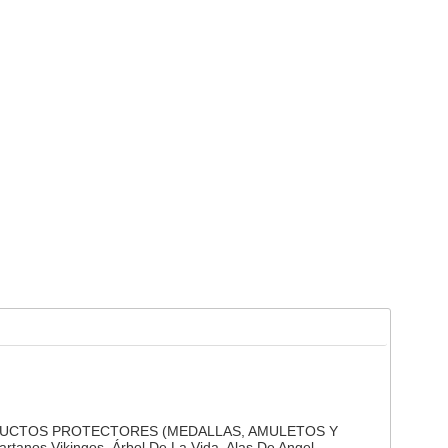
DUCTOS PROTECTORES (MEDALLAS, AMULETOS Y
rtanos Vikingos, Árbol De La Vida, Alas De Angel,