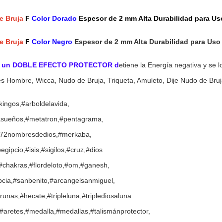
e Bruja
F
Color Dorado
Espesor de 2 mm Alta Durabilidad para U
e Bruja
F
Color Negro
Espesor de 2 mm Alta Durabilidad para Us
iene un DOBLE EFECTO PROTECTOR d
etiene la Energía negativa y se l
tes Hombre, Wicca, Nudo de Bruja, Triqueta, Amuleto, Dije Nudo de Bruj
kingos,#arboldelavida,
pasueños,#metatron,#pentagrama,
,#72nombresdedios,#merkaba,
egipcio,#isis,#sigilos,#cruz,#dios
,#chakras,#flordeloto,#om,#ganesh,
pcia,#sanbenito,#arcangelsanmiguel,
runas,#hecate,#tripleluna,#triplediosaluna
s,#aretes,#medalla,#medallas,#talismánprotector,