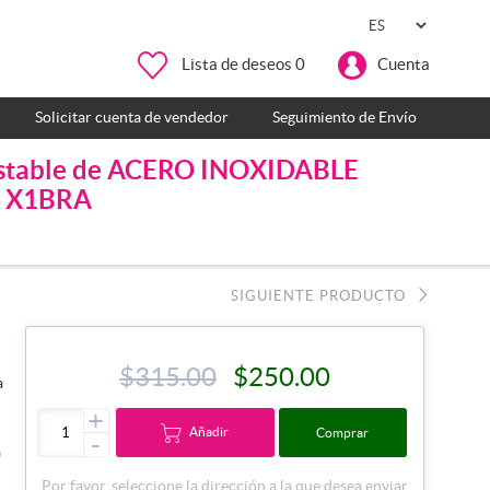
Lista de deseos
0
Cuenta
Solicitar cuenta de vendedor
Seguimiento de Envío
justable de ACERO INOXIDABLE
do X1BRA
SIGUIENTE PRODUCTO
$315.00
$250.00
a
+
Añadir
Comprar
-
a
Por favor, seleccione la dirección a la que desea enviar