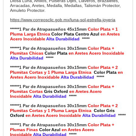
Diosa Luna, Anillos, Pulseras Dijes, Llaveros, Brazaletes,
Arracadas, Aretes, Medalla, Medallas, Talismán Protector,
Amuleto Protector.
https://www.correosclic.gob.mx/luna-sol-estrella-joyeria
******1 Par de Atrapasueños 45x15mm
Color Plata + 1
Pluma Larga Etnica
Color Plata Centro Azul
en Aretes
Acero Inoxidable
Alta Durabilidad
*****
******1 Par de Atrapasueños 30x15mm
Color Plata +
Plumitas Chicas
Color Plata
en Aretes Acero Inoxidable
Alta Durabilidad
*****
******1 Par de Atrapasueños 30x15mm
Color Plata + 2
Plumitas Cortas y 1 Pluma Larga Etnica
Color Plata
en
Aretes Acero Inoxidable
Alta Durabilidad
*****
******1 Par de Atrapasueños 30x15mm
Color Plata +
Plumitas Cortas
Gris Oxford
en Aretes Acero
Inoxidable
Alta Durabilidad
*****
******1 Par de Atrapasueños 30x15mm
Color Plata + 2
Plumitas Cortas y 1 Pluma Larga Etnica
Color Gris
Oxford
en Aretes Acero Inoxidable
Alta Durabilidad
*****
******1 Par de Atrapasueños 30x15mm
Color Plata +
Plumas Finas
Color Azul
en Aretes Acero
Inoxidable
Alta Durabilidad
*****