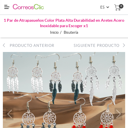
0
1 Par de Atrapasueños Color Plata Alta Durabilidad en Aretes Acero
Inoxidable para Escoger x1
/
Inicio
Bisutería
PRODUCTO ANTERIOR
SIGUIENTE PRODUCTO