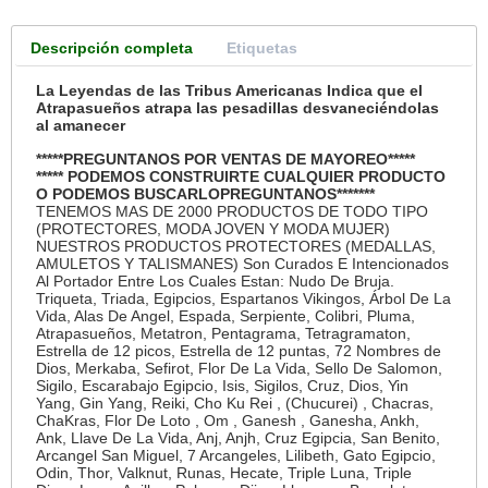
Descripción completa
Etiquetas
La Leyendas de las Tribus Americanas Indica que el
Atrapasueños atrapa las pesadillas desvaneciéndolas
al amanecer
*****PREGUNTANOS POR VENTAS DE MAYOREO*****
***** PODEMOS CONSTRUIRTE CUALQUIER PRODUCTO
O PODEMOS BUSCARLOPREGUNTANOS*******
TENEMOS MAS DE 2000 PRODUCTOS DE TODO TIPO
(PROTECTORES, MODA JOVEN Y MODA MUJER)
NUESTROS PRODUCTOS PROTECTORES (MEDALLAS,
AMULETOS Y TALISMANES) Son Curados E Intencionados
Al Portador Entre Los Cuales Estan: Nudo De Bruja.
Triqueta, Triada, Egipcios, Espartanos Vikingos, Árbol De La
Vida, Alas De Angel, Espada, Serpiente, Colibri, Pluma,
Atrapasueños, Metatron, Pentagrama, Tetragramaton,
Estrella de 12 picos, Estrella de 12 puntas, 72 Nombres de
Dios, Merkaba, Sefirot, Flor De La Vida, Sello De Salomon,
Sigilo, Escarabajo Egipcio, Isis, Sigilos, Cruz, Dios, Yin
Yang, Gin Yang, Reiki, Cho Ku Rei , (Chucurei) , Chacras,
ChaKras, Flor De Loto , Om , Ganesh , Ganesha, Ankh,
Ank, Llave De La Vida, Anj, Anjh, Cruz Egipcia, San Benito,
Arcangel San Miguel, 7 Arcangeles, Lilibeth, Gato Egipcio,
Odin, Thor, Valknut, Runas, Hecate, Triple Luna, Triple