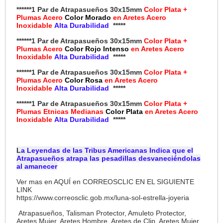
******1 Par de Atrapasueños 30x15mm
Color Plata +
Plumas Acero
Color Morado
en Aretes Acero
Inoxidable
Alta Durabilidad
*****
******1 Par de Atrapasueños 30x15mm
Color Plata +
Plumas Acero
Color Rojo Intenso
en Aretes Acero
Inoxidable
Alta Durabilidad
*****
******1 Par de Atrapasueños 30x15mm
Color Plata +
Plumas Acero
Color Rosa
en Aretes Acero
Inoxidable
Alta Durabilidad
*****
******1 Par de Atrapasueños 30x15mm
Color Plata +
Plumas Etnicas Medianas
Color Plata
en Aretes Acero
Inoxidable
Alta Durabilidad
*****
L
a Leyendas de las Tribus Americanas Indica que el
Atrapasueños atrapa las pesadillas desvaneciéndolas
al amanecer
Ver mas en AQUÍ en CORREOSCLIC EN EL SIGUIENTE
LINK
https://www.correosclic.gob.mx/luna-sol-estrella-joyeria
Atrapasueños, Talisman Protector, Amuleto Protector,
Aretes Mujer, Aretes Hombre, Aretes de Clip, Aretes Mujer