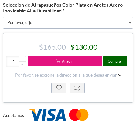
Seleccion de Atrapasueños Color Plata en Aretes Acero
Inoxidable Alta Durabilidad
*
$165.00
$130.00
+
Añadir
Comprar
-
Por favor, seleccione la dirección a la que desea enviar
Aceptamos