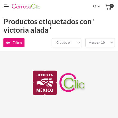
0
Productos etiquetados con '
victoria alada '
Filtro
Creado en
10
Mostrar