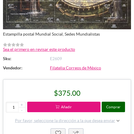
Estampilla postal Mundial Social, Sedes Mundialistas
Sea el primero en revisar este producto
Sku:
E2609
Vendedor:
Filatelia Correos de México
$375.00
+
Añadir
Comprar
-
Por favor, seleccione la dirección a la que desea enviar