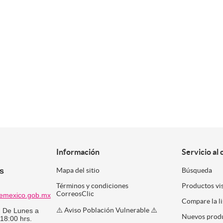
Información
Servicio al 
es
Mapa del sitio
Búsqueda
Términos y condiciones
Productos vi
CorreosClic
emexico.gob.mx
Compare la l
⚠️ Aviso Población Vulnerable ⚠️
:
De Lunes a
Nuevos prod
 18:00 hrs.