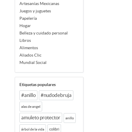
Artesanías Mexicanas
Juegos y juguetes
Papelería
Hogar
Belleza y cuidado personal
Libros
Alimentos
Aliados Clic
Mundial Social
Etiquetas populares
#anillo
#nudodebruja
alas de angel
amuleto protector
anillo
colibri
árbol de la vida