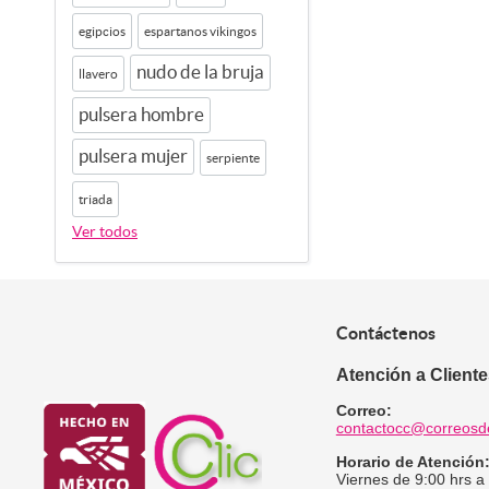
egipcios
espartanos vikingos
nudo de la bruja
llavero
pulsera hombre
pulsera mujer
serpiente
triada
Ver todos
Contáctenos
Atención a Client
Correo:
contactocc@correosd
Horario de Atención
Viernes de 9:00 hrs a