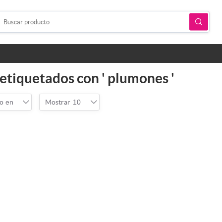
etiquetados con ' plumones '
o en
Mostrar
10