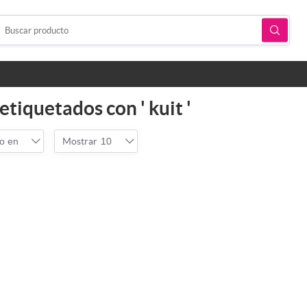
tiquetados con ' kuit '
o en
Mostrar
10