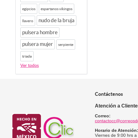
egipcios
espartanos vikingos
nudo de la bruja
llavero
pulsera hombre
pulsera mujer
serpiente
triada
Ver todos
Contáctenos
Atención a Client
Correo:
contactocc@correosd
Horario de Atención
Viernes de 9:00 hrs a