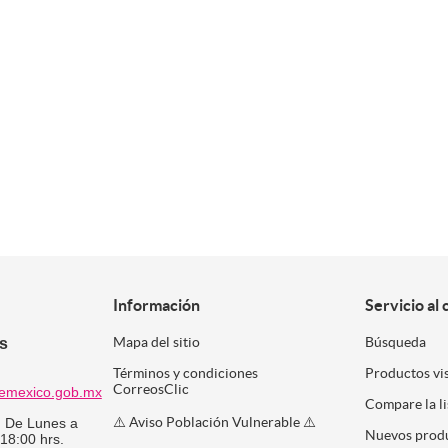
Información
Servicio al 
es
Mapa del sitio
Búsqueda
Términos y condiciones
Productos vi
CorreosClic
emexico.gob.mx
Compare la l
⚠️ Aviso Población Vulnerable ⚠️
:
De Lunes a
Nuevos prod
 18:00 hrs.