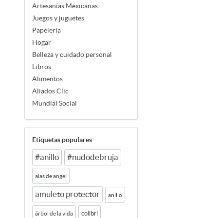
Artesanías Mexicanas
Juegos y juguetes
Papelería
Hogar
Belleza y cuidado personal
Libros
Alimentos
Aliados Clic
Mundial Social
Etiquetas populares
#anillo
#nudodebruja
alas de angel
amuleto protector
anillo
colibri
árbol de la vida