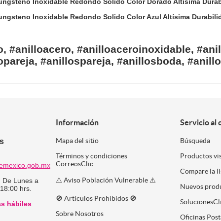
ngsteno Inoxidable Redondo Solido Color Dorado Altísima Durabi
ngsteno Inoxidable Redondo Solido Color Azul Altísima Durabilid
o, #anilloacero, #anilloaceroinoxidable, #anil
lopareja, #anillospareja, #anillosboda, #ani
Información
Servicio al 
es
Mapa del sitio
Búsqueda
Términos y condiciones
Productos vi
CorreosClic
emexico.gob.mx
Compare la l
⚠️ Aviso Población Vulnerable ⚠️
:
De Lunes a
Nuevos prod
 18:00 hrs.
🚫 Artículos Prohibidos 🚫
SolucionesCl
as hábiles
Sobre Nosotros
Oficinas Post