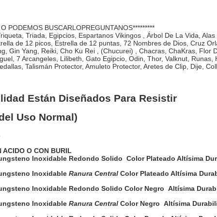
 O PODEMOS BUSCARLOPREGUNTANOS*********
 Triada, Egipcios, Espartanos Vikingos , Árbol De La Vida, Alas De
lla de 12 picos, Estrella de 12 puntas, 72 Nombres de Dios, Cruz Orl
n Yang, Gin Yang, Reiki, Cho Ku Rei , (Chucurei) , Chacras, ChaKras, Fl
guel, 7 Arcangeles, Lilibeth, Gato Egipcio, Odin, Thor, Valknut, Runas, 
dallas, Talismán Protector, Amuleto Protector, Aretes de Clip, Dije, Col
ilidad Están Diseñados Para Resistir
del Uso Normal)
s
 ACIDO O CON BURIL
ngsteno Inoxidable Redondo Solido Color Plateado Altísima Dura
Tungsteno Inoxidable
Ranura Central
Color Plateado Altísima Durab
ngsteno Inoxidable Redondo Solido Color Negro Altísima Durabil
Tungsteno Inoxidable
Ranura Central
Color Negro Altísima Durabil