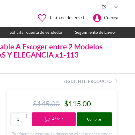
Lista de deseos
0
Cuenta
Solicitar cuenta de vendedor
Seguimiento de Envío
dable A Escoger entre 2 Modelos
RAS Y ELEGANCIA x1-113
SIGUIENTE PRODUCTO
$145.00
$115.00
+
Añadir
Comprar
-
Por favor, seleccione la dirección a la que desea enviar