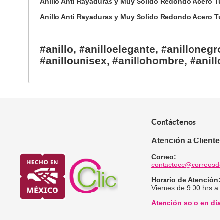
Anillo Anti Rayaduras y Muy Solido Redondo Acero Tu
Anillo Anti Rayaduras y Muy Solido Redondo Acero Tu
#anillo, #anilloelegante, #anillonegr
#anillounisex, #anillohombre, #anil
Contáctenos
Atención a Client
Correo:
contactocc@correosd
Horario de Atención
Viernes de 9:00 hrs a
Atención solo en dí