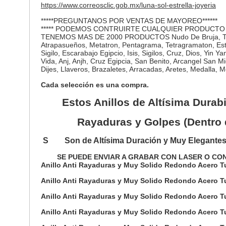
https://www.correosclic.gob.mx/luna-sol-estrella-joyeria
*****PREGUNTANOS POR VENTAS DE MAYOREO******
***** PODEMOS CONTRUIRTE CUALQUIER PRODUCTO
TENEMOS MAS DE 2000 PRODUCTOS Nudo De Bruja, Triqueta,
Atrapasueños, Metatron, Pentagrama, Tetragramaton, Estre
Sigilo, Escarabajo Egipcio, Isis, Sigilos, Cruz, Dios, Yi
Vida, Anj, Anjh, Cruz Egipcia, San Benito, Arcangel San Mi
Dijes, Llaveros, Brazaletes, Arracadas, Aretes, Medalla, Me
Cada selección es una compra.
Estos Anillos de Altísima Durab
Rayaduras y Golpes (Dentro 
S Son de Altísima Duración y Muy Elegante
SE PUEDE ENVIAR A GRABAR CON LASER O CON
Anillo Anti Rayaduras y Muy Solido Redondo Acero Tu
Anillo Anti Rayaduras y Muy Solido Redondo Acero 
Anillo Anti Rayaduras y Muy Solido Redondo Acero Tu
Anillo Anti Rayaduras y Muy Solido Redondo Acero 