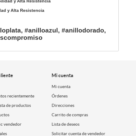
lidad y Alta Resistencia
ad y Alta Resistencia
loplata, #anilloazul, #anillodorado,
lloscompromiso
cliente
Mi cuenta
Mi cuenta
stos recientemente
Órdenes
ista de productos
Direcciones
uctos
Carrito de compras
ic vendedor
Lista de deseos
ales
Solicitar cuenta de vendedor