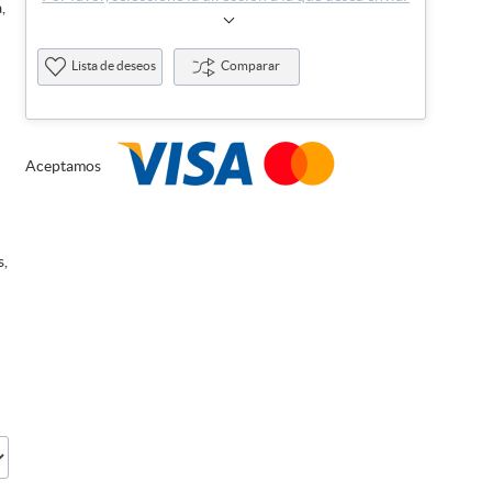
,
Lista de deseos
Comparar
,
Aceptamos
s,