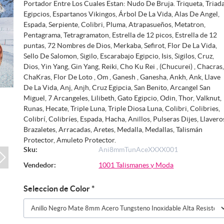
Portador Entre Los Cuales Estan: Nudo De Bruja. Triqueta, Triada
Egipcios, Espartanos Vikingos, Árbol De La Vida, Alas De Angel,
Espada, Serpiente, Colibri, Pluma, Atrapasueños, Metatron,
Pentagrama, Tetragramaton, Estrella de 12 picos, Estrella de 12
puntas, 72 Nombres de Dios, Merkaba, Sefirot, Flor De La Vida,
Sello De Salomon, Sigilo, Escarabajo Egipcio, Isis, Sigilos, Cruz,
Dios, Yin Yang, Gin Yang, Reiki, Cho Ku Rei , (Chucurei) , Chacras
ChaKras, Flor De Loto , Om , Ganesh , Ganesha, Ankh, Ank, Llave
De La Vida, Anj, Anjh, Cruz Egipcia, San Benito, Arcangel San
Miguel, 7 Arcangeles, Lilibeth, Gato Egipcio, Odin, Thor, Valknut,
Runas, Hecate, Triple Luna, Triple Diosa Luna, Colibri, Colibries,
Colibrí, Colibríes, Espada, Hacha, Anillos, Pulseras Dijes, Llavero
Brazaletes, Arracadas, Aretes, Medalla, Medallas, Talismán
Protector, Amuleto Protector.
Sku:
Ani8mmTunAceXXXX001
Vendedor:
1001 Talismanes y Moda
Seleccion de Color
*