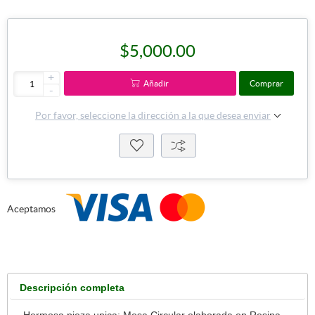
$5,000.00
+
Añadir
Comprar
-
Por favor, seleccione la dirección a la que desea enviar
Aceptamos
Descripción completa
Hermosa pieza unica: Mesa Circular elaborada en Resina