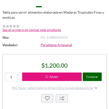
Tabla para servir alimentos elaborada en Maderas Tropicales Finas y
exoticas.
Sea el primero en revisar este producto
Sku:
PA-11080004033
Vendedor:
Paradigma Artesanal
$1,200.00
+
Añadir
Comprar
-
Por favor, seleccione la dirección a la que desea enviar