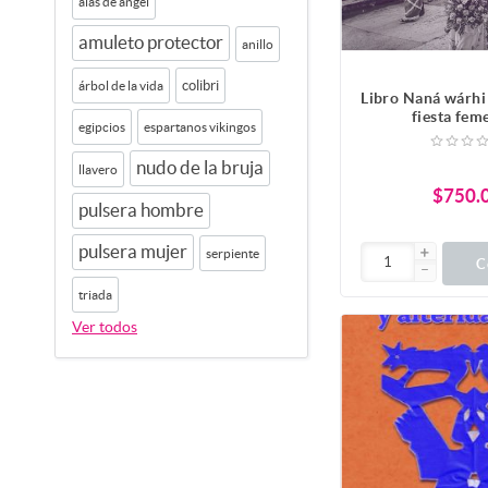
alas de angel
amuleto protector
anillo
colibri
árbol de la vida
Libro Naná wárhi
fiesta fem
egipcios
espartanos vikingos
nudo de la bruja
llavero
$750.
pulsera hombre
pulsera mujer
serpiente
C
triada
Ver todos