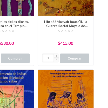
gnias de los dioses.
Libro U Maayab ba’ate’il. La
ra en el Templo
Guerra Social Maya o de
Mayor
Castas
$530.00
$415.00
Comprar
Comprar