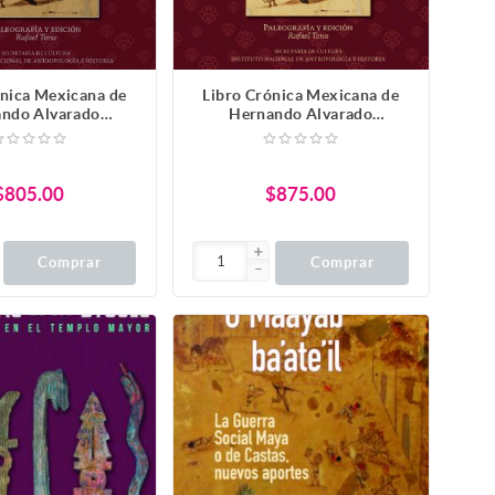
ónica Mexicana de
Libro Crónica Mexicana de
ndo Alvarado
Hernando Alvarado
ómoc. Tomo II
Tezozómoc. Tomo I
$805.00
$875.00
Comprar
Comprar