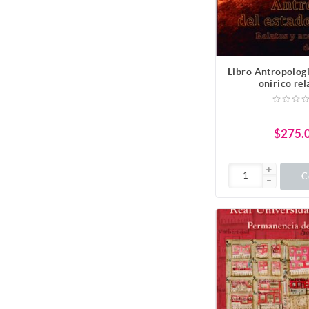
Libro Antropologi
onirico rel
acontecimiento
mund
$275.
C