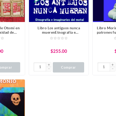
 de Otomí en
Libro Los antiguos nunca
Libro Mori
rsidad de
muerenEtnografía e
patrones fu
ncia de una
imaginarios del metal de
inspiración prehispánica en
México
00
$255.00
omprar
Comprar