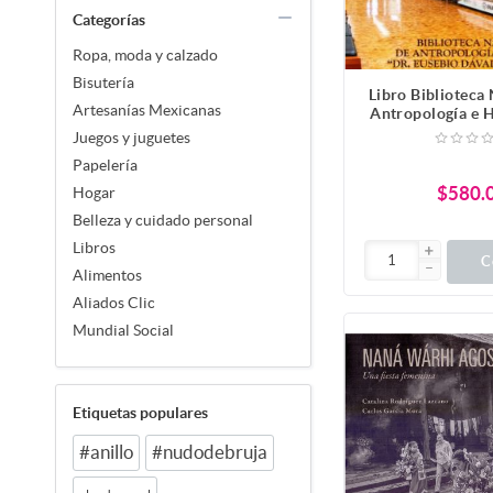
Categorías
Ropa, moda y calzado
Bisutería
Libro Biblioteca
Artesanías Mexicanas
Antropología e H
Eusebio Dávalo
Juegos y juguetes
Papelería
$580.
Hogar
Belleza y cuidado personal
Libros
C
Alimentos
Aliados Clic
Mundial Social
Etiquetas populares
#anillo
#nudodebruja