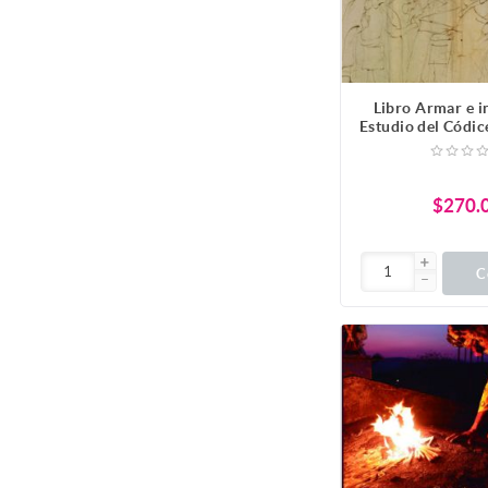
Libro Armar e i
Estudio del Códic
los españoles 
$270.
C