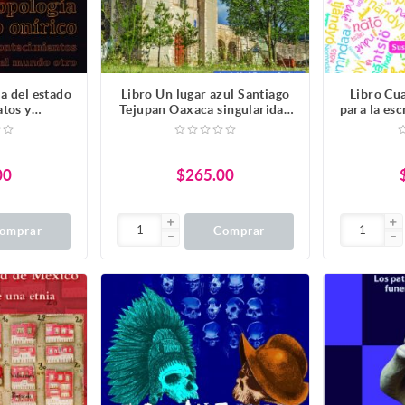
a del estado
Libro Un lugar azul Santiago
Libro Cu
atos y
Tejupan Oaxaca singularidad
para la es
s del otro
conservacion de su legado y
amuzgo S
o
entorno
00
$265.00
omprar
Comprar