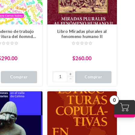
aderno de trabajo
Libro Miradas plurales al
critura del ñomndaa
fenomeno humano II
an Pedro Amuzgos
Oaxaca
$290.00
$260.00
Comprar
Comprar
0