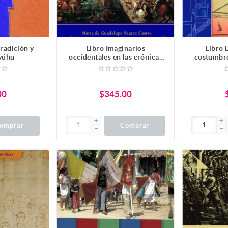
tradición y
Libro Imaginarios
Libro 
 yúhu
occidentales en las crónicas
costumbre
del descubrimiento y
de Indias
conquista: cinco ensayos
ciudad; 
Esteban 
00
$345.00
omprar
Comprar