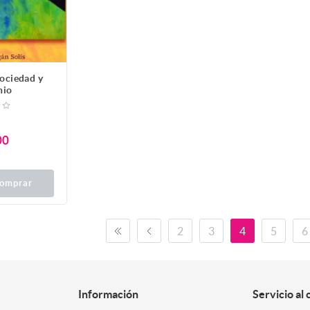
sociedad y
nio
00
omprar
2
3
4
5
6
Información
Servicio al 