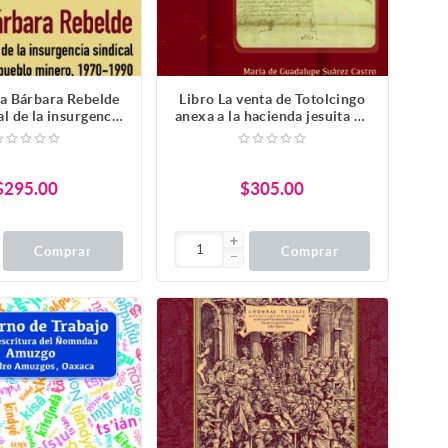
ta Bárbara Rebelde
Libro La venta de Totolcingo
al de la insurgencia
anexa a la hacienda jesuita de
n un pueblo minero
San José Acolman
970-1990
$295.00
$305.00
Comprar
Comprar