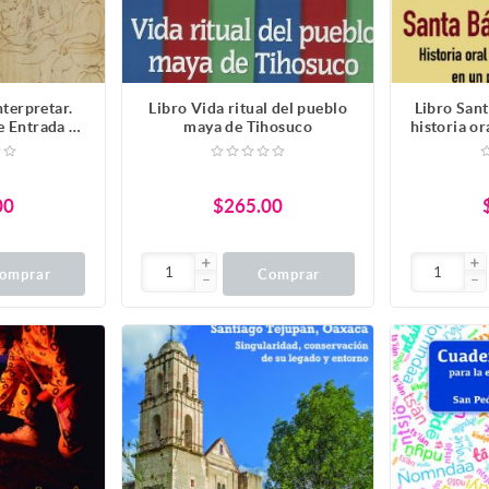
nterpretar.
Libro Vida ritual del pueblo
Libro San
e Entrada de
maya de Tihosuco
historia or
a Tlaxcala
sindical e
1
00
$265.00
omprar
Comprar