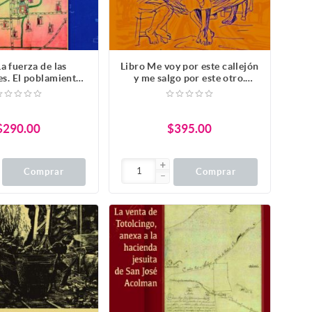
La fuerza de las
Libro Me voy por este callejón
s. El poblamiento
y me salgo por este otro.
 y la noción de la
Cuéntenme otro. Personajes
atando cabos, de
negros en los cuentos de
Sánchez de Tagle
tradición oral en México
$290.00
$395.00
Comprar
Comprar