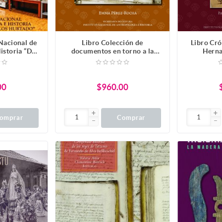
 Nacional de
Libro Colección de
Libro Cr
istoria “Dr.
documentos en torno a la
Herna
s Hurtado”
iglesia de San Gabriel
Tezoz
Tlacopan
00
$960.00
omprar
Comprar