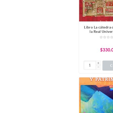
Libro La cátedra
la Real Unive
México. Permane
etnia
$330.
C