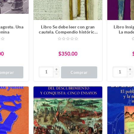
 agostu. Una
Libro Se debe leer con gran
Libro Insi
enina
cautela. Compendio histórico
La made
de los reyes de Tezcoco de
Fernando de Alva Ixtlilxóchitl
00
$350.00
omprar
Comprar