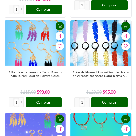
Comprar
Comprar
1 Par de Atrapasueños Color Dorado
1 Par de Plumas Etnicas Grandes Acero
Alta Durabilidad en Llavero Color
en Arracaditas Acero Color Negro Alta
Dorado para Escoger CUPF&=X1-Lopi
Durabilidad+5 Modelos y Colores Para
Escoger CUPF&=X1PLu-Lopi
$115.00
$90.00
$120.00
$95.00
Comprar
Comprar