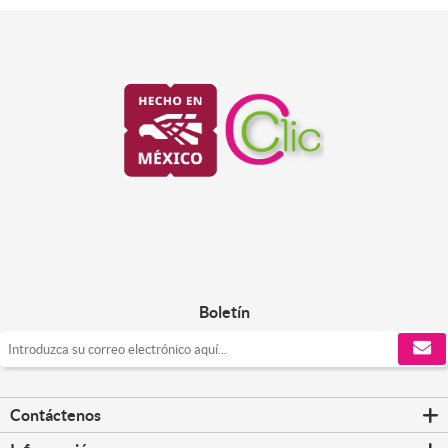
Boletín
Contáctenos