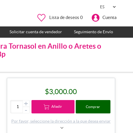
Lista de deseos
0
Cuenta
Solicitar cuenta de vendedor
Seguimiento de Envío
a Tornasol en Anillo o Aretes o
8p
$3,000.00
+
Añadir
Comprar
-
Por favor, seleccione la dirección a la que desea enviar