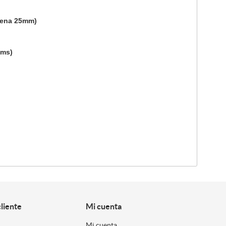
dena 25mm)
cms)
cliente
Mi cuenta
Mi cuenta