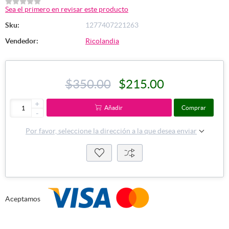
Sea el primero en revisar este producto
Sku:
1277407221263
Vendedor:
Ricolandia
$350.00
$215.00
+
Añadir
Comprar
-
Por favor, seleccione la dirección a la que desea enviar
Aceptamos