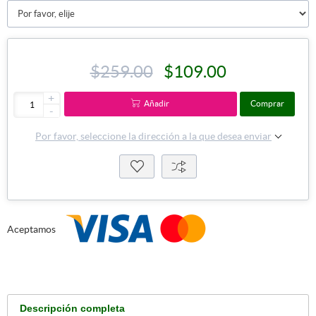
$259.00
$109.00
+
Añadir
Comprar
-
Por favor, seleccione la dirección a la que desea enviar
Aceptamos
Descripción completa