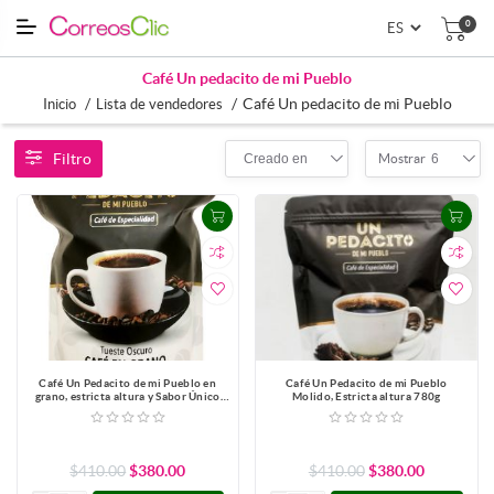
0
Café Un pedacito de mi Pueblo
/
/
Café Un pedacito de mi Pueblo
Inicio
Lista de vendedores
Filtro
Creado en
6
Mostrar
Café Un Pedacito de mi Pueblo en
Café Un Pedacito de mi Pueblo
grano, estricta altura y Sabor Único
Molido, Estricta altura 780g
780g
$410.00
$380.00
$410.00
$380.00