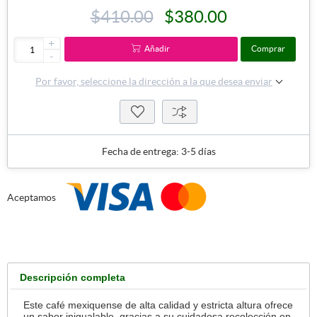
$410.00
$380.00
+
Añadir
Comprar
-
Por favor, seleccione la dirección a la que desea enviar
Fecha de entrega:
3-5 días
Aceptamos
Descripción completa
Este
café mexiquense de alta calidad
y estricta altura ofrece
un sabor inigualable, gracias a su cuidadosa recolección en