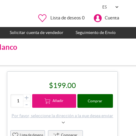
Lista de deseos
0
Cuenta
Solicitar cuenta de vendedor
Seguimiento de Envío
blanco
$199.00
+
Añadir
Comprar
-
Por favor, seleccione la dirección a la que desea enviar
Lista de deseos
Comparar