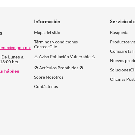
Información
Servicio al 
es
Mapa del sitio
Búsqueda
Términos y condiciones
Productos vi
CorreosClic
emexico.gob.mx
Compare la l
⚠️ Aviso Población Vulnerable ⚠️
:
De Lunes a
Nuevos prod
 18:00 hrs.
🚫 Artículos Prohibidos 🚫
SolucionesCl
as hábiles
Sobre Nosotros
Oficinas Post
Contáctenos