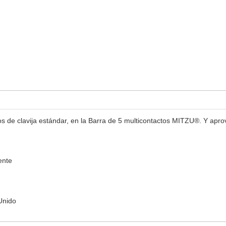
os de clavija estándar, en la Barra de 5 multicontactos MITZU®. Y apr
ente
Unido