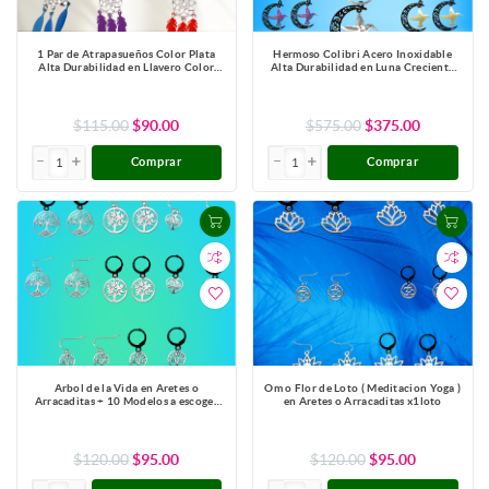
1 Par de Atrapasueños Color Plata
Hermoso Colibri Acero Inoxidable
Alta Durabilidad en Llavero Color
Alta Durabilidad en Luna Creciente
Plata para Escoger CUPF&=X1-Lopi
Negra 41x31mm en Aretes, Collar o
Juego (Aretes+Collar)+9
Combinaciones y Modelos para
Escoger x1col-Lopi
$115.00
$90.00
$575.00
$375.00
Comprar
Comprar
Arbol de la Vida en Aretes o
Om o Flor de Loto ( Meditacion Yoga )
Arracaditas + 10 Modelos a escoger
en Aretes o Arracaditas x1loto
x1arb
$120.00
$95.00
$120.00
$95.00