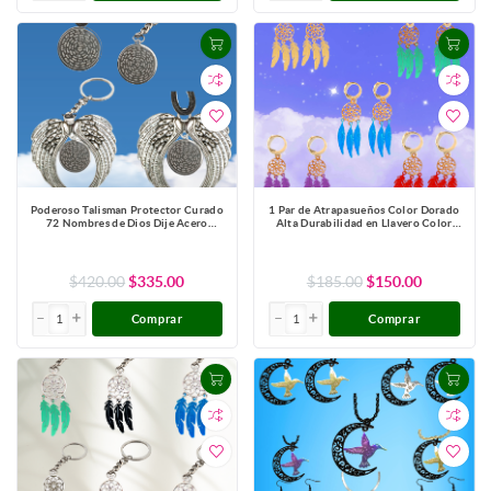
Poderoso Talisman Protector Curado
1 Par de Atrapasueños Color Dorado
72 Nombres de Dios Dije Acero
Alta Durabilidad en Llavero Color
Inoxidable Alta Durabilidad en Collar
Dorado para Escoger CUPF&=X1-Lopi
o Pulsera o Llavero (4 Modelos para
Escoger) en Llavero o Collar-X1-Lopi
$420.00
$335.00
$185.00
$150.00
Comprar
Comprar