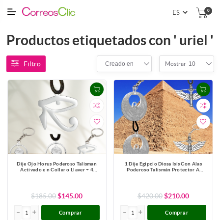
0
Productos etiquetados con ' uriel '
Filtro
Creado en
10
Mostrar
Dije Ojo Horus Poderoso Talisman
1 Dije Egipcio Diosa Isis Con Alas
Activado e n Collar o Llaver + 4
Poderoso Talismán Protector A
Modelos para Escoger x12egip
Escoger entre + de 4 Modelos x12egip
Amuletos protectores
$185.00
$145.00
$420.00
$210.00
Comprar
Comprar