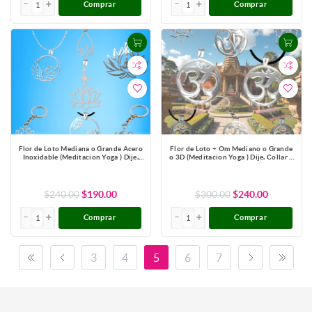
Comprar
Comprar
Flor de Loto Mediana o Grande Acero
Flor de Loto + Om Mediano o Grande
Inoxidable (Meditacion Yoga ) Dije,
o 3D (Meditacion Yoga ) Dije, Collar o
Collar o LLavero x1loto
LLavero+ 20 Modelos Para Escoger -
x1om
$240.00
$190.00
$300.00
$240.00
Comprar
Comprar
3
4
5
6
7