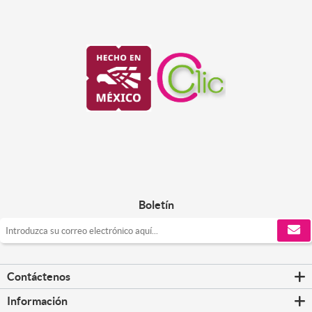
Boletín
Contáctenos
Información