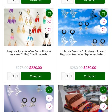
Juego de Atrapasueños Color Dorado
1 Par de Bonitos Colibries en Aretes
(Aretes+ Collar) Con Plumas de
Negros o Arracadas Negras Verdaderas
Diferentes Color Alta Durabilidad +
Acero Alta Durabilidad +5 Modelos y
10 Modelos para Escoger x1-10
Colores para Escoger X1-9
$275.00
$220.00
$280.00
$230.00
Comprar
Comprar