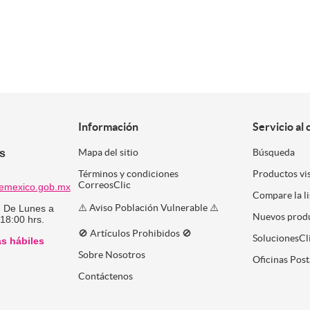
Información
Servicio al 
es
Mapa del sitio
Búsqueda
Términos y condiciones
Productos vi
CorreosClic
emexico.gob.mx
Compare la l
⚠️ Aviso Población Vulnerable ⚠️
:
De Lunes a
Nuevos prod
 18:00 hrs.
🚫 Artículos Prohibidos 🚫
SolucionesCl
as hábiles
Sobre Nosotros
Oficinas Post
Contáctenos