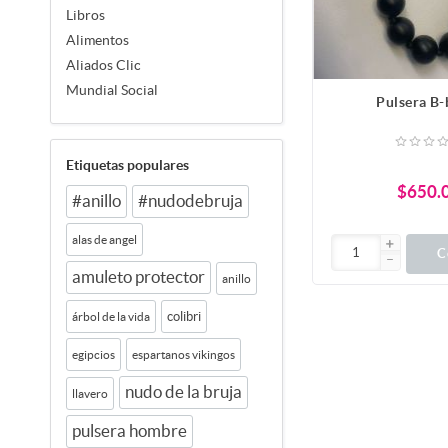
Libros
Alimentos
Aliados Clic
Mundial Social
Pulsera B-
Etiquetas populares
$650.
#anillo
#nudodebruja
alas de angel
C
amuleto protector
anillo
colibri
árbol de la vida
egipcios
espartanos vikingos
nudo de la bruja
llavero
pulsera hombre