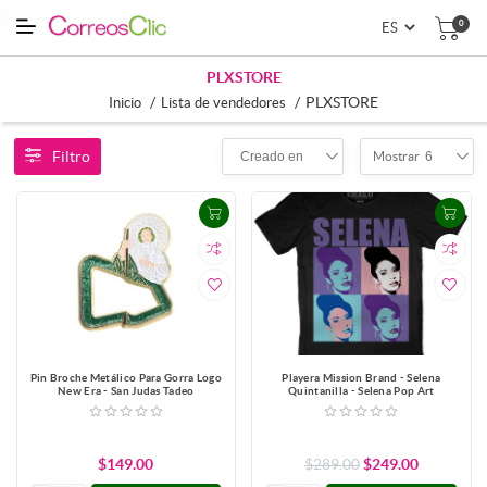
0
PLXSTORE
/
/
PLXSTORE
Inicio
Lista de vendedores
Filtro
Creado en
6
Mostrar
Pin Broche Metálico Para Gorra Logo
Playera Mission Brand - Selena
New Era - San Judas Tadeo
Quintanilla - Selena Pop Art
$149.00
$289.00
$249.00