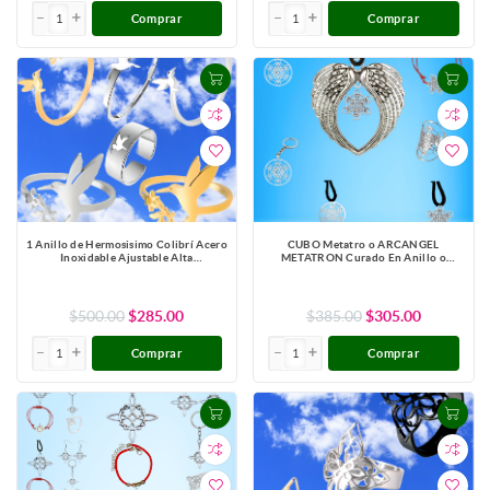
Comprar
Comprar
1 Anillo de Hermosisimo Colibrí Acero
CUBO Metatro o ARCANGEL
Inoxidable Ajustable Alta
METATRON Curado En Anillo o
Durabilidad+ 5 Modelos y Colores a
Espanta Espiritus o Llavero o Pulsera o
Escoger X1ani-Lopi
Collar Alta Durabilidad + 6 Modelos A
Escoger Símbolo de Protección -X1-
Lopi
$500.00
$285.00
$385.00
$305.00
Comprar
Comprar