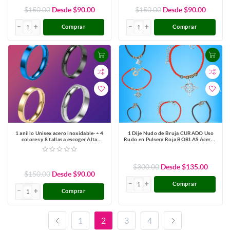
$150.00
Desde $90.00
$150.00
Desde $90.00
Comprar
Comprar
1 anillo Unisex acero inoxidable-+ 4
1 Dije Nudo de Bruja CURADO Uso
colores y 8 tallas a escoger Alta
Rudo en Pulsera Roja BORLAS Acero+
Durabilidad _Lopi740919
4 Modelos y Colores a Escoger ALTA
DURABILIDAD- x1
$300.00
Desde $135.00
$150.00
Desde $90.00
Comprar
Comprar
1
2
3
4