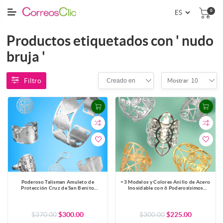
0
Productos etiquetados con ' nudo
bruja '
Filtro
Creado en
10
Mostrar
Poderoso Talisman Amuleto de
+3 Modelos y Colores Anillo de Acero
Protección Cruz de San Benito
Inoxidable con 6 Poderosísimos
Brazalete o Dije o Anillo - x1-6
Símbolos de Protección -AJUSTABLE
x1ani-Lopi
$370.00
$300.00
$300.00
$225.00