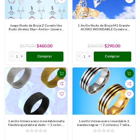
Juego Nudo de Bruja Z Curado Uso
1 Anillo Nudo de Bruja M1 Grande
Rudo (Aretes, Dije+ Anillo+ Llavero+
ACERO INOXIDABLE Curado e
Pulsera)+ 10 Combnaciones para
Intensionado+ 3 Modelos y 3 Colores
Escoger X1 - Alta Durabilidad-Lopi
Para Escoger x1nb
$575.00
$460.00
$360.00
$290.00
Comprar
Comprar
1 anillo Unisex acero inoxidable malla
1 anillo Unisex acero inoxidable 3
flexible ajustable al dedo -+ 3 colores
bandas negras -+ 2 colores y 7 tallas
y 7 tallas para escoger Alta
para escoger Alta Durabilidad
Durabilidad
_Lopi740919-copiar