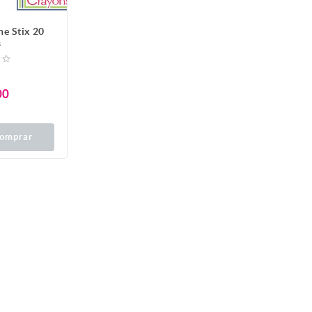
ne Stix 20
s
00
omprar