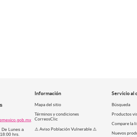
Información
Servicio al 
es
Mapa del sitio
Búsqueda
Términos y condiciones
Productos vi
CorreosClic
emexico.gob.mx
Compare la l
⚠️ Aviso Población Vulnerable ⚠️
:
De Lunes a
Nuevos prod
 18:00 hrs.