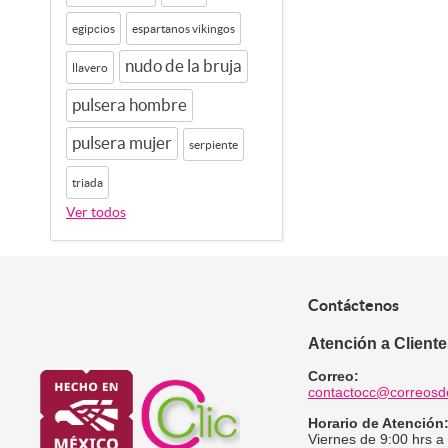
egipcios
espartanos vikingos
nudo de la bruja
llavero
pulsera hombre
pulsera mujer
serpiente
triada
Ver todos
Contáctenos
Atención a Client
Correo:
contactocc@correosd
Horario de Atención
Viernes de 9:00 hrs a