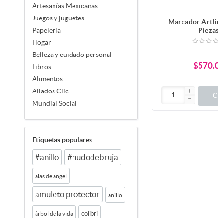
Artesanías Mexicanas
Juegos y juguetes
Marcador Artli
Pieza
Papelería
Hogar
Belleza y cuidado personal
$570.
Libros
Alimentos
Aliados Clic
C
Mundial Social
Etiquetas populares
#anillo
#nudodebruja
alas de angel
amuleto protector
anillo
colibri
árbol de la vida