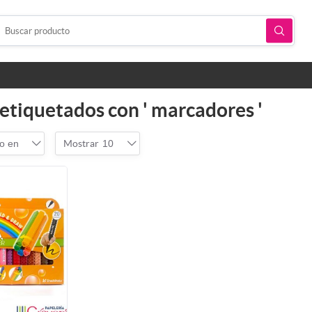
etiquetados con ' marcadores '
o en
Mostrar
10