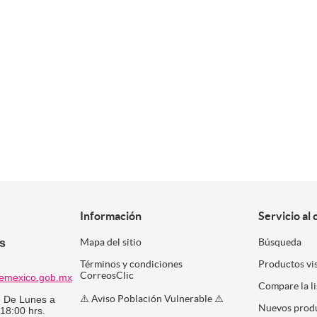
Información
Servicio al 
es
Mapa del sitio
Búsqueda
Términos y condiciones
Productos vi
CorreosClic
emexico.gob.mx
Compare la l
⚠️ Aviso Población Vulnerable ⚠️
:
De Lunes a
Nuevos prod
 18:00 hrs.