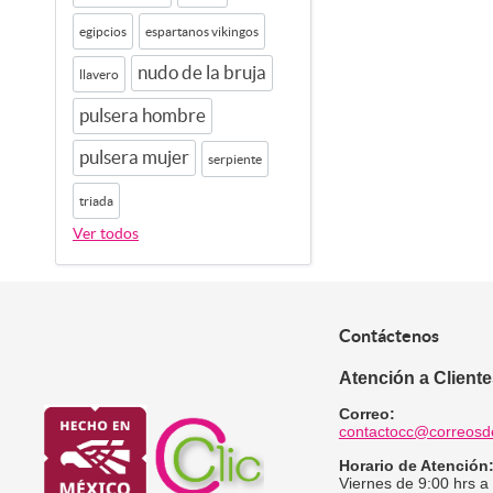
egipcios
espartanos vikingos
nudo de la bruja
llavero
pulsera hombre
pulsera mujer
serpiente
triada
Ver todos
Contáctenos
Atención a Client
Correo:
contactocc@correosd
Horario de Atención
Viernes de 9:00 hrs a