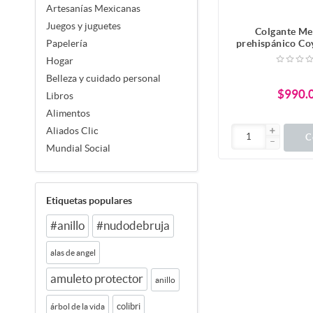
Artesanías Mexicanas
Juegos y juguetes
Colgante Me
prehispánico Co
Papelería
Obsidiana con 
Hogar
perlas de rio y a
Belleza y cuidado personal
joyería Me
$990.
Libros
Alimentos
Aliados Clic
C
Mundial Social
Etiquetas populares
#anillo
#nudodebruja
alas de angel
amuleto protector
anillo
colibri
árbol de la vida