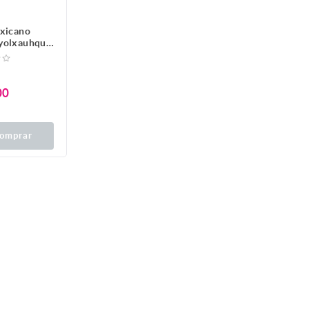
xicano
yolxauhqui
Collar de
gata negra,
xicana
00
omprar