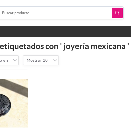
etiquetados con ' joyería mexicana '
o en
Mostrar
10