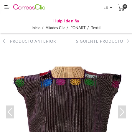
0
Huipil de niña
/
/
/
Inicio
Aliados Clic
FONART
Textil
PRODUCTO ANTERIOR
SIGUIENTE PRODUCTO