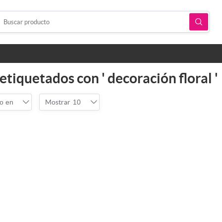
tiquetados con ' decoración floral '
o en
Mostrar
10