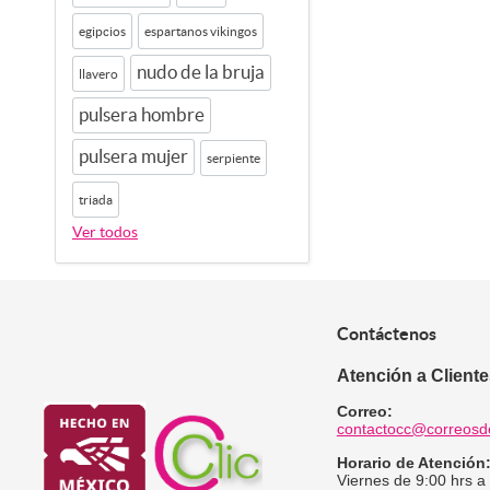
egipcios
espartanos vikingos
nudo de la bruja
llavero
pulsera hombre
pulsera mujer
serpiente
triada
Ver todos
Contáctenos
Atención a Client
Correo:
contactocc@correosd
Horario de Atención
Viernes de 9:00 hrs a