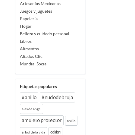
Artesanías Mexicanas
Juegos y juguetes
Papelería
Hogar
Belleza y cuidado personal
Libros
Alimentos
Aliados Clic
Mundial Social
Etiquetas populares
#anillo
#nudodebruja
alas de angel
amuleto protector
anillo
colibri
árbol de la vida