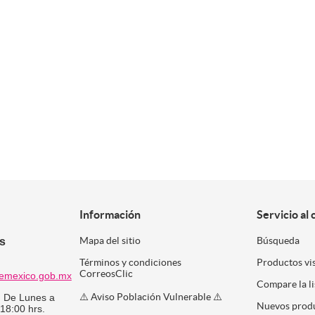
Información
Servicio al 
es
Mapa del sitio
Búsqueda
Términos y condiciones
Productos vi
CorreosClic
emexico.gob.mx
Compare la l
⚠️ Aviso Población Vulnerable ⚠️
:
De Lunes a
Nuevos prod
 18:00 hrs.