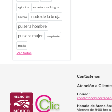
egipcios
espartanos vikingos
nudo de la bruja
llavero
pulsera hombre
pulsera mujer
serpiente
triada
Ver todos
Contáctenos
Atención a Client
Correo:
contactocc@correosd
Horario de Atención
Viernes de 9:00 hrs a