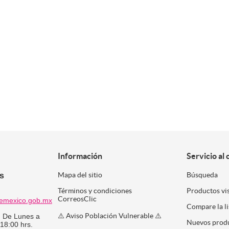
Información
Servicio al 
es
Mapa del sitio
Búsqueda
Términos y condiciones
Productos vi
CorreosClic
emexico.gob.mx
Compare la l
⚠️ Aviso Población Vulnerable ⚠️
:
De Lunes a
Nuevos prod
 18:00 hrs.