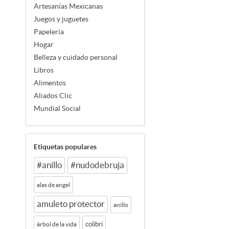
Artesanías Mexicanas
Juegos y juguetes
Papelería
Hogar
Belleza y cuidado personal
Libros
Alimentos
Aliados Clic
Mundial Social
Etiquetas populares
#anillo
#nudodebruja
alas de angel
amuleto protector
anillo
colibri
árbol de la vida