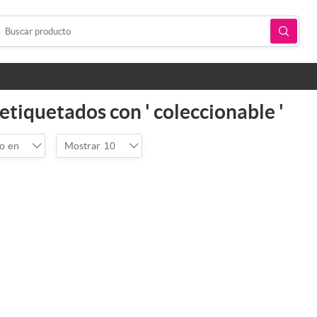
etiquetados con ' coleccionable '
o en
Mostrar
10