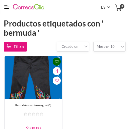
0
Productos etiquetados con '
bermuda '
Filtro
Creado en
10
Mostrar
Pantalón con tenangos (G)
$500.00