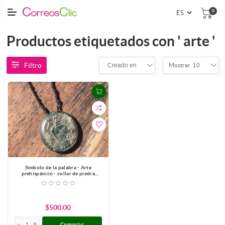
0
Productos etiquetados con ' arte '
Filtro
Creado en
10
Mostrar
Simbolo de la palabra - Arte
prehispánico - collar de piedra
serpentina estilo jade guatemalteco
$500.00
Comprar