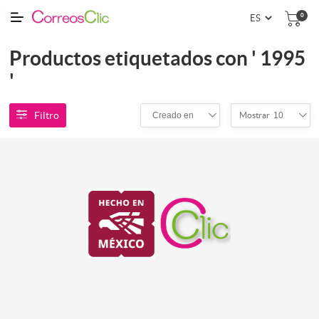
0
Productos etiquetados con ' 1995
'
Filtro
Creado en
10
Mostrar