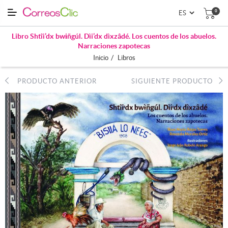
0
Libro Shtîi’dx bwɨñgúl. Dìi’dx dìxzâdé. Los cuentos de los abuelos.
Narraciones zapotecas
/
Inicio
Libros
PRODUCTO ANTERIOR
SIGUIENTE PRODUCTO