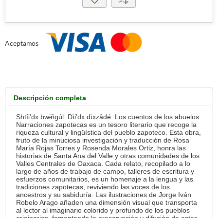
Aceptamos
Descripción completa
Shtîi’dx bwɨñgúl. Dìi’dx dìxzâdé. Los cuentos de los abuelos.
Narraciones zapotecas es un tesoro literario que recoge la
riqueza cultural y lingüística del pueblo zapoteco. Esta obra,
fruto de la minuciosa investigación y traducción de Rosa
María Rojas Torres y Rosenda Morales Ortiz, honra las
historias de Santa Ana del Valle y otras comunidades de los
Valles Centrales de Oaxaca. Cada relato, recopilado a lo
largo de años de trabajo de campo, talleres de escritura y
esfuerzos comunitarios, es un homenaje a la lengua y las
tradiciones zapotecas, reviviendo las voces de los
ancestros y su sabiduría. Las ilustraciones de Jorge Iván
Robelo Arago añaden una dimensión visual que transporta
al lector al imaginario colorido y profundo de los pueblos
originarios, fomentando la preservación y difusión de estas