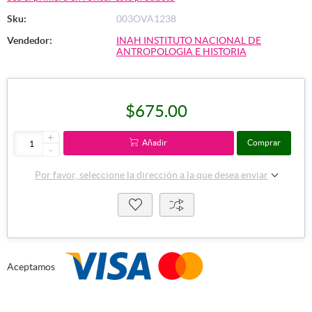
Sku:
003OVA1238
Vendedor:
INAH INSTITUTO NACIONAL DE
ANTROPOLOGIA E HISTORIA
$675.00
+
Añadir
Comprar
-
Por favor, seleccione la dirección a la que desea enviar
Aceptamos