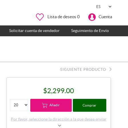
Lista de deseos
0
Cuenta
Solicitar cuenta de vendedor
Seguimiento de Envío
SIGUIENTE PRODUCTO
$2,299.00
Añadir
Comprar
Por favor, seleccione la dirección a la que desea enviar