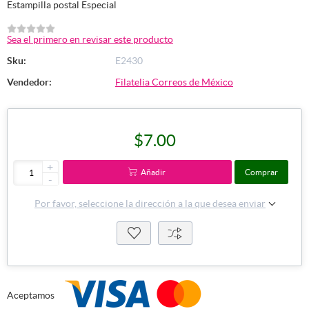
Estampilla postal Especial
Sea el primero en revisar este producto
Sku:
E2430
Vendedor:
Filatelia Correos de México
$7.00
+
Añadir
Comprar
-
Por favor, seleccione la dirección a la que desea enviar
Aceptamos