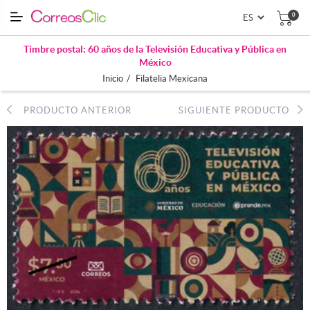
0
Timbre postal: 60 años de la Televisión Educativa y Pública en
México
/
Inicio
Filatelia Mexicana
PRODUCTO ANTERIOR
SIGUIENTE PRODUCTO