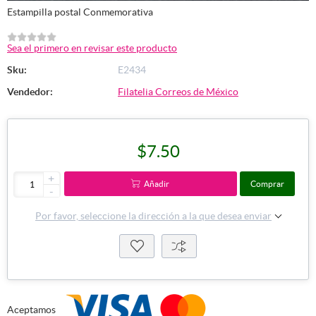
Estampilla postal Conmemorativa
Sea el primero en revisar este producto
Sku:
E2434
Vendedor:
Filatelia Correos de México
$7.50
+
Añadir
Comprar
-
Por favor, seleccione la dirección a la que desea enviar
Aceptamos